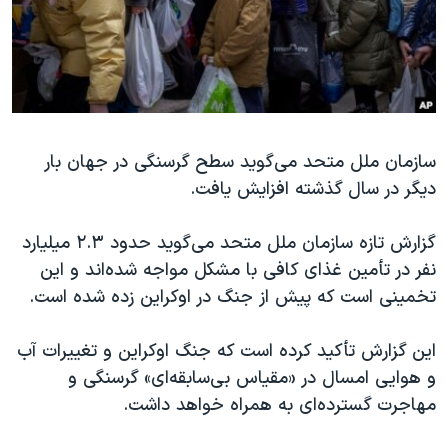
دنبال کنید
مستندها
فرهنگ و زندگی
حقوق شهروندی
انتخابات ریاست جمهوری آمریکا ۲۰۲۴
اقتصادی
حمله جمهوری اسلامی به اسرائیل
رمز مهسا
علم و فناوری
زبانهای مختلف
سازمان ملل متحد می‌گوید سطح گرسنگی در جهان بار
اسرائیل در جنگ
ورزش زنان در ایران
دیگر در سال گذشته افزایش یافت.
گالری عکس
اعتراضات زن، زندگی، آزادی
آرشیو پخش زنده
مجموعه مستندهای دادخواهی
گزارش تازه سازمان ملل متحد می‌گوید حدود ۲.۳ میلیارد
نفر در تأمین غذای کافی با مشکل مواجه شده‌اند و این
تریبونال مردمی آبان ۹۸
تخمینی است که پیش از جنگ در اوکراین زده شده است.
دادگاه حمید نوری
چهل سال گروگان‌گیری
این گزارش تأکید کرده است که جنگ اوکراین و تغییرات آب
و هوایی امسال در «مقیاس بی‌سابقه‌ای» گرسنگی و
قانون شفافیت دارائی کادر رهبری ایران
مهاجرت گسترده‌ای به همراه خواهد داشت.
اعتراضات مردمی آبان ۹۸