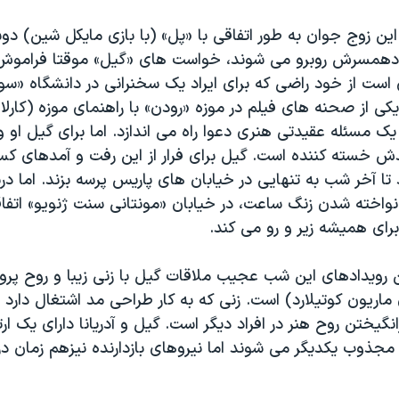
ین زوج جوان به طور اتفاقی با «پل» (با بازی مایکل شین) د
و دهمسرش روبرو می شوند، خواست های «گیل» موقتا فراموش
است از خود راضی که برای ایراد یک سخنرانی در دانشگاه «سو
کی از صحنه های فیلم در موزه «رودن» با راهنمای موزه (کارلا 
یک مسئله عقیدتی هنری دعوا راه می اندازد. اما برای گیل ا
دش خسته کننده است. گیل برای فرار از این رفت و آمدهای کس
تا آخر شب به تنهایی در خیابان های پاریس پرسه بزند. اما 
 نواخته شدن زنگ ساعت، در خیابان «مونتانی سنت ژنویو» اتفا
برای همیشه زیر و رو می کند.
 رویدادهای این شب عجیب ملاقات گیل با زنی زیبا و روح پرور 
زی ماریون کوتیلارد) است. زنی که به کار طراحی مد اشتغال دارد ا
ختن روح هنر در افراد دیگر است. گیل و آدریانا دارای یک ار
جذوب یکدیگر می شوند اما نیروهای بازدارنده نیزهم زمان در