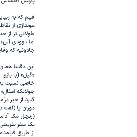
پاریس احساس م
فیلم که به زیبا
مونتاژی از نقاط
طولانی تر از ح
اما «وودی آلن» 
جادوئیه که وقای
این دقیقا همان
«گیل» (با بازی
جولانگه امثال«
گیرد از خیر درآ
(ریچل مک آدامز)
یک سفر تفریحی 
از طریق فیلمنام