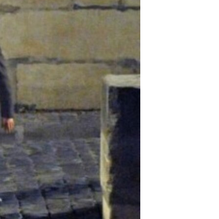
مستندها
فرهنگ و زندگی
حقوق شهروندی
انتخابات ریاست جمهوری آمریکا ۲۰۲۴
اقتصادی
حمله جمهوری اسلامی به اسرائیل
رمز مهسا
علم و فناوری
اسرائیل در جنگ
ورزش زنان در ایران
گالری عکس
اعتراضات زن، زندگی، آزادی
آرشیو پخش زنده
مجموعه مستندهای دادخواهی
تریبونال مردمی آبان ۹۸
دادگاه حمید نوری
چهل سال گروگان‌گیری
قانون شفافیت دارائی کادر رهبری ایران
اعتراضات مردمی آبان ۹۸
اسرائیل در جنگ