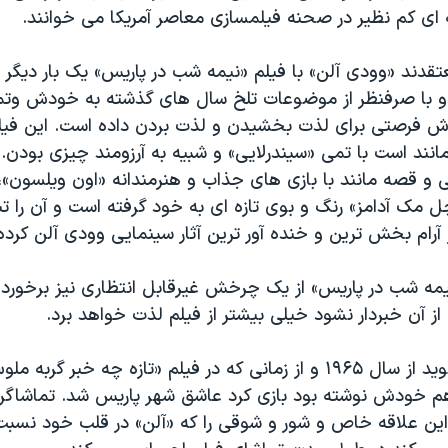
غه ای کم نظیر در صحنه فیلمسازی معاصر آمریکا می خوانند.
قدند «وودی آلن» با فیلم «نیمه شب در پاریس» یک بار دیگر طنز
 با صرفنظر از موضوعات تلخ سال های گذشته به خودش وتما
ش فرصتی برای لذت بخشیدن و لذت بردن داده است. این فیلم 
انند است با تمی «سیندرلایی» و شبیه به آرزومند چیزی بودن. 
ی و قصه مانند با بازی های جذاب و هنرمندانه «اون ویلسون»،
چل مک آدامز» رنگ و بوی تازه ای به خود گرفته است و آن را تب
 آرام بخش ترین و خنده آور ترین آثار سینمایی وودی آلن کرد
یمه شب در پاریس» از یک چرخش غیرقابل انتظاری نیز برخوردا
از آن خبردار نشود خیلی بیشتر از فیلم لذت خواهد برد.
وودی آلن می گوید از سال ١٩۶۵ و از زمانی که در فیلم «تازه چه خبر گربه
 هم خودش نوشته بود بازی کرد عاشق شهر پاریس شد. تماشاگر 
ین علاقه خاص و شور و شوقی را که «آلن» در قلب خود نسبت