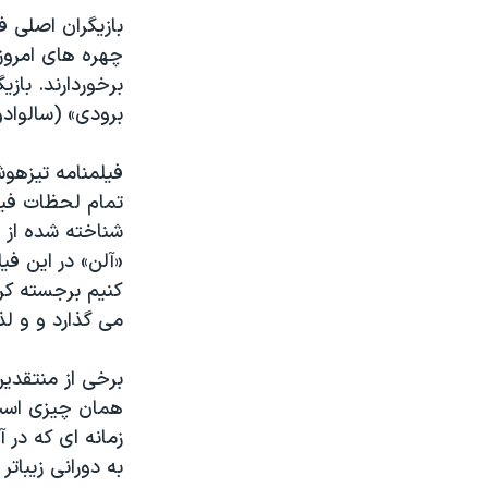
بازیگران اصلی ف
چهره های امروز
برخوردارند. باز
برودی» (سالواد
فیلمنامه تیزهو
تمام لحظات فیلم
شناخته شده از «
«آلن» در این فی
کنیم برجسته کر
می گذارد و و ل
برخی از منتقدین
همان چیزی است 
زمانه ای که در 
به دورانی زیبات