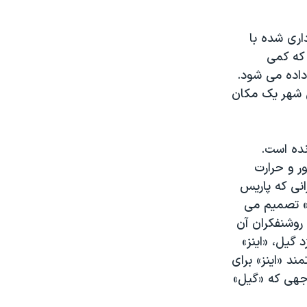
اری شده با
 که کمی
داده می شود.
ن شهر یک مکان
نده است.
ر و حرارت
 طلائی دهه ١٩٢٠ آن دارد. دورانی که پاریس
ل» تصمیم می
 روشنفکران آن
 نامزد گیل، «اینز»
ند «اینز» برای
جهی که «گیل»