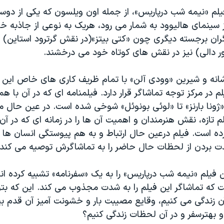
یلم «نیمه شب درپاریس»، از جمله اون ویلسون که یکی از دوس
 سینمای هالیوود به شمار می رود، هریک به نوعی از جاذبه 
یگران برجسته دیگری چون «کتی بیتز»(در نقش گرترود استاین) و
ور دالی) نیز در نقش های کوتاه خود می درخشند.
شانه و شیرین «وودی آلن» با تمام ظریف کاری های خاص این ه
 در مرکز توجه تماشاگر قرار دارد. فیلمنامه ای که در آن با ه
ژونا بارنز» تا «لوئی بونوئل» شوخی شده است. در عین حال م
لم تازه، نقش هنرمندان و اهمیت آن ها را در زمانه ای که در آ
ده است. فیلم درعین حال ارتباط و به هم پیوستگی انسان ها ر
ذت بردن از لحظات حال حاضر را به تماشاگرش توصیه می کند.
 فیلم «نیمه شب درپاریس» را به یک «سفرنامه» تشبیه کرده اند
که تماشاگر این فیلم را به شدت مجذوب می کند. این که بتوا
آن زندگی می کنیم، وقایع مصیبت بار و خشونت آمیز آن قدم بی
ر و بهترسفر و در آن لحظات زندگی کنیم؟