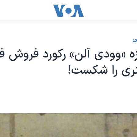
ی
زه «وودی آلن» رکورد فروش ف
ری را شکست!