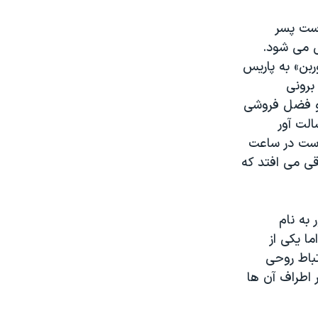
وست پسر
 می شود.
ربن» به پاریس
برونی
و و فضل فروشی
الت آور
درست در ساعت
قی می افتد که
به نام
ما یکی از
تباط روحی
 اطراف آن ها