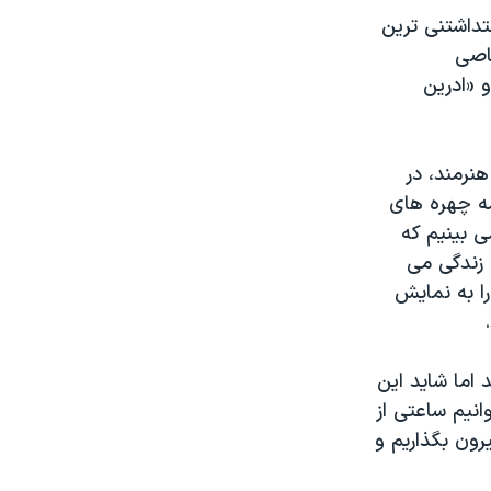
تداشتنی ترین
خاصی
 «ادرین
نرمند، در
مه چهره های
ی بینیم که
ن زندگی می
ا به نمایش
 اما شاید این
نیم ساعتی از
رون بگذاریم و