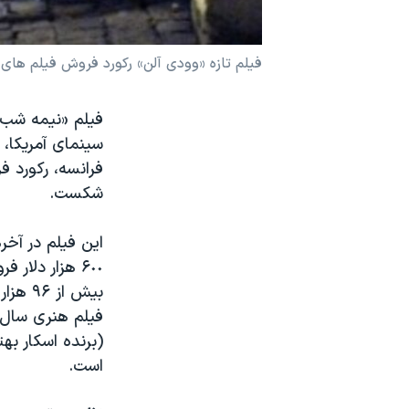
نرگس محمدی برنده جایزه نوبل صلح
همایش محافظه‌کاران آمریکا «سی‌پک»
فیلم تازه «وودی آلن» رکورد فروش فیلم های
صفحه‌های ویژه
فیلم «نیمه شب د
سفر پرزیدنت ترامپ به چین
سینمای آمریکا،
فرانسه، رکورد 
شکست.
این فیلم در آخر
۶٠٠ هزار دلا
بیش از
فیلم هنری سال 
(برنده اسکار به
است.