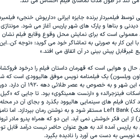
ی کند در طول مدت تماشای فیلم احساس می کند.
یی توسط فیلمبردار برنده جایزه ایرانی «داریوش خنجی» فیلمبرد
 دیدنی و بناها و پارک های شهر پاریس آغاز می شود. مونتاژی
د معمولی است که برای نمایش محل وقوع وقایع فیلم نشان 
با این کار به صورتی به تماشاگر خود می گوید: «توجه کن..ای
ع غیرقابل پیش بینی در آن اتفاق می افتد.»
 حال و هوایی است که قهرمان داستان فیلم را درخود فروکشا
 اون ویلسون) یک فیلمنامه نویس موفق هالیوودی است که شو
خاصی نسبت به این شهر و به خصوص به عصر
اسکات فیتزجرالد» و «ارنست همینگوی» بود. تا جایی که «گی
مد کلان فیلم های سینمایی هالیوود بگذرد و بجای آن در محله
دوران یا (لفت بنک) Left Bank مستقر شود و به نوشتن رمان بپردازد. اما
 از این فکر خوشش نمی آید. این دو که همراه پدرو مادر ثروتم
به پاریس آمده اند به هیچ عنوان حاضر نیست درآمد قابل تو
ه نویسی به دست می آورد را نادیده بگیرد.