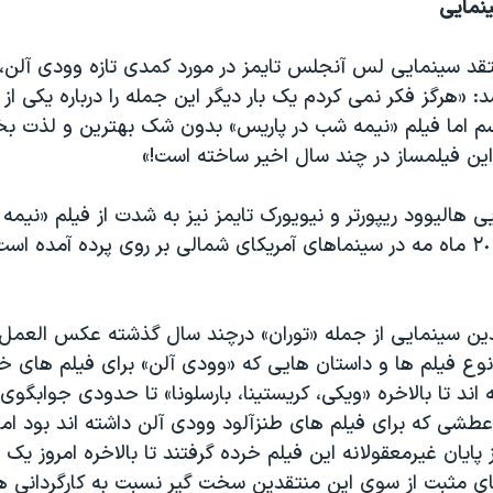
نمایی
تقد سینمایی لس آنجلس تایمز در مورد کمدی تازه وودی آلن،
 «هرگز فکر نمی کردم یک بار دیگر این جمله را درباره یکی از
م اما فیلم «نیمه شب در پاریس» بدون شک بهترین و لذت ب
ین فیلمساز در چند سال اخیر ساخته است!»
 هالیوود ریپورتر و نیویورک تایمز نیز به شدت از فیلم «نیمه
که از روز جمعه ٢٠ ماه مه در سینماهای آمریکای شمالی بر روی پرده آمده 
دین سینمایی از جمله «توران» درچند سال گذشته عکس العمل
نوع فیلم ها و داستان هایی که «وودی آلن» برای فیلم های خ
اند تا بالاخره «ویکی، کریستینا، بارسلونا» تا حدودی جوابگوی ا
عطشی که برای فیلم های طنزآلود وودی آلن داشته اند بود اما
پایان غیرمعقولانه این فیلم خرده گرفتند تا بالاخره امروز یک 
مثبت از سوی این منتقدین سخت گیر نسبت به کارگردانی هس