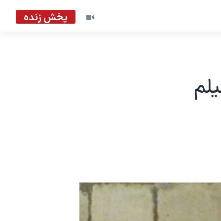
پخش زنده
یلم