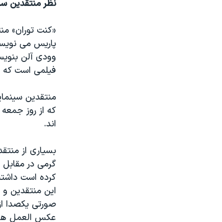
نظر منتقدین سی
«کنت توران» من
پاریس می نویسد:
وودی آلن بنویس
فیلمی است که ا
منتقدین سینمایی
اند.
بسیاری از منتق
گرمی در مقابل 
کرده است داشته 
این منتقدین و 
صورتی یکصدا از 
عکس العمل های 