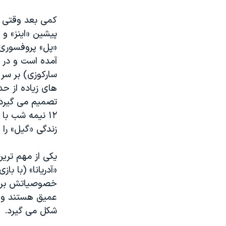
کمی بعد وقتی ا
پیشین «اینز» 
«پل» پروفسوری 
آمده است و در ی
سارکوزی) بر سر 
های زیاده از ح
تصمیم می گیرد 
١٢ نیمه شب با
زندگی «گیل» را 
یکی از مهم ترین
«آدریانا» (با با
خصوصیاتش برانگی
عمیق هستند و م
شکل می گیرد.