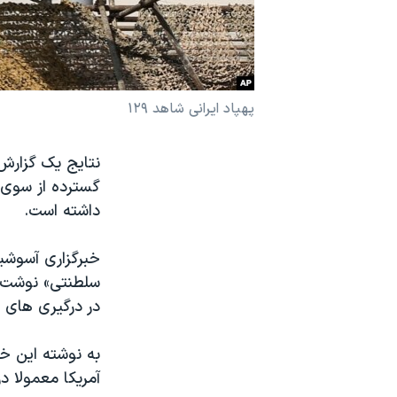
نرگس محمدی برنده جایزه نوبل صلح
همایش محافظه‌کاران آمریکا «سی‌پک»
صفحه‌های ویژه
پهپاد ایرانی شاهد ۱۲۹
سفر پرزیدنت ترامپ به چین
نتایج یک گزارش 
گسترده از سوی
داشته است.
سلطنتی» نوشت ک
در درگیری های م
به نوشته این خ
آمریکا معمولا د