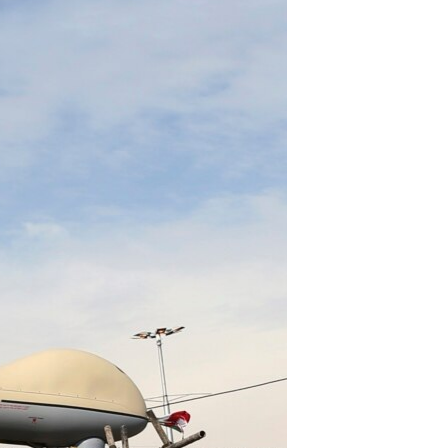
مستندها
فرهنگ و زندگی
حقوق شهروندی
انتخابات ریاست جمهوری آمریکا ۲۰۲۴
اقتصادی
حمله جمهوری اسلامی به اسرائیل
رمز مهسا
علم و فناوری
اسرائیل در جنگ
ورزش زنان در ایران
گالری عکس
اعتراضات زن، زندگی، آزادی
آرشیو پخش زنده
مجموعه مستندهای دادخواهی
تریبونال مردمی آبان ۹۸
دادگاه حمید نوری
چهل سال گروگان‌گیری
قانون شفافیت دارائی کادر رهبری ایران
اعتراضات مردمی آبان ۹۸
اسرائیل در جنگ