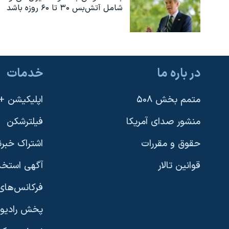
شامل آتش‌بس ۳۰ تا ۶۰ روزه باشد
در باره ما
خدمات
متمم بخش ۵۰۸
اپلیکیشن +VOA
منشور صدای آمریکا
فیلترشکن
حقوق و مقررات
اشتراک خبرن
قوانین تالار
آگهی استخد
فرکانس‌های 
پخش رادیو
یادگیری زبان انگلیسی