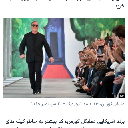
اسرائیل در جنگ
خرید.
نرگس محمدی برنده جایزه نوبل صلح
همایش محافظه‌کاران آمریکا «سی‌پک»
صفحه‌های ویژه
سفر پرزیدنت ترامپ به چین
مایکل کورس، هفته مد نیویورک - ۱۲ سپتامبر ۲۰۱۸
برند آمریکایی «مایکل کورس» که بیشتر به خاطر کیف های