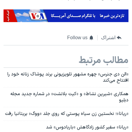
اشتراک
Follow us
مطالب مرتبط
«الن دی جنرس» چهره مشهور تلویزیونی برند پوشاک زنانه خود را
افتتاح می‌کند
همکاری «شیرین نشاط» و «کیت بلانشت» در شماره جدید مجله
دبلیو
«ریانا»؛ نخستین زن سیاه پوستی که روی جلد «ووگ» بریتانیا رفت
«ریانا» سفیر کشور زادگاهش «باربادوس» شد