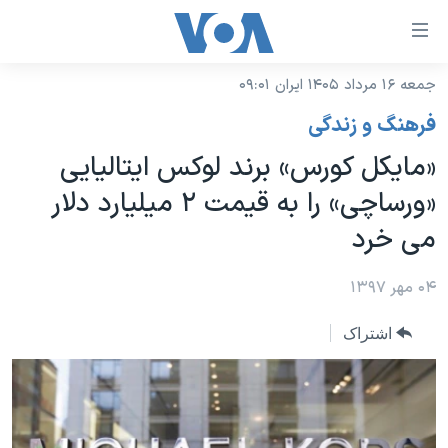
ینکهای
ابل
سترسی
جمعه ۱۶ مرداد ۱۴۰۵ ایران ۰۹:۰۱
خانه
هش
فرهنگ و زندگی
نسخه سبک وب‌سایت
ه
«مایکل کورس» برند لوکس ایتالیایی
حتوای
موضوع ها
«ورساچی» را به قیمت ۲ میلیارد دلار
صلی
برنامه های تلویزیونی
ایران
هش
می خرد
جدول برنامه ها
ه
آمریکا
فحه
صفحه‌های ویژه
۰۴ مهر ۱۳۹۷
جهان
صلی
فرکانس‌های صدای آمریکا
ورزشی
جام جهانی ۲۰۲۶
هش
اشتراک
پخش رادیویی
ه
گزیده‌ها
عملیات خشم حماسی
ستجو
۲۵۰سالگی آمریکا
ویژه برنامه‌ها
یادگیری زبان انگلیسی
ویدیوها
بایگانی برنامه‌های تلویزیونی