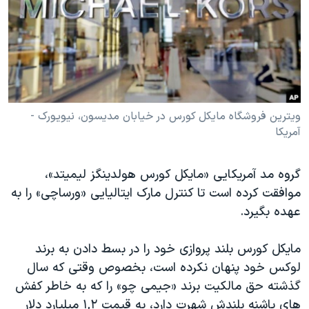
دنبال کنید
مستندها
فرهنگ و زندگی
حقوق شهروندی
انتخابات ریاست جمهوری آمریکا ۲۰۲۴
اقتصادی
حمله جمهوری اسلامی به اسرائیل
رمز مهسا
علم و فناوری
زبانهای مختلف
اسرائیل در جنگ
ورزش زنان در ایران
ویترین فروشگاه مایکل کورس در خیابان مدیسون، نیویورک -
آمریکا
گالری عکس
اعتراضات زن، زندگی، آزادی
آرشیو پخش زنده
مجموعه مستندهای دادخواهی
گروه مد آمریکایی «مایکل کورس هولدینگز لیمیتد»،
تریبونال مردمی آبان ۹۸
موافقت کرده است تا کنترل مارک ایتالیایی «ورساچی» را به
عهده بگیرد.
دادگاه حمید نوری
چهل سال گروگان‌گیری
مایکل کورس بلند پروازی خود را در بسط دادن به برند
قانون شفافیت دارائی کادر رهبری ایران
لوکس خود پنهان نکرده است، بخصوص وقتی که سال
گذشته حق مالکیت برند «جیمی چو» را که به خاطر کفش
اعتراضات مردمی آبان ۹۸
های پاشنه بلندش شهرت دارد، به قیمت ۱,۲ میلیارد دلار