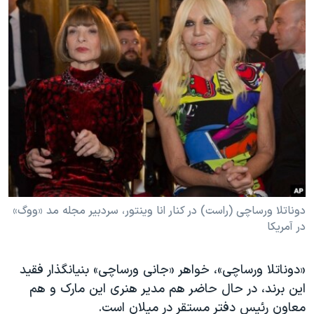
دوناتلا ورساچی (راست) در کنار انا وینتور، سردبیر مجله مد «ووگ»
در آمریکا
«دوناتلا ورساچی»، خواهر «جانی ورساچی» بنیانگذار فقید
این برند، در حال حاضر هم مدیر هنری این مارک و هم
معاون رئیس دفتر مستقر در میلان است.