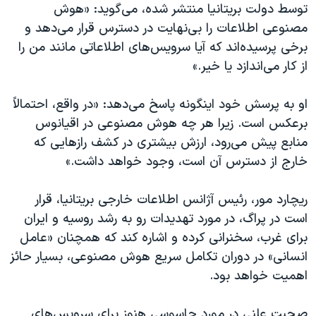
اسرائیل در جنگ
توسط دولت بریتانیا منتشر شده، می‌گوید: «هوش
مصنوعی اطلاعات را بی‌نهایت در دسترس‌ قرار می‌دهد و
نرگس محمدی برنده جایزه نوبل صلح
برخی پرسیده‌اند که آیا سرویس‌های اطلاعاتی مانند من را
همایش محافظه‌کاران آمریکا «سی‌پک»
از کار می‌اندازد یا خیر.»
صفحه‌های ویژه
او به پرسش خود اینگونه پاسخ می‌دهد: «در واقع، احتمالاً
سفر پرزیدنت ترامپ به چین
برعکس است. زیرا هر چه هوش مصنوعی در اقیانوس
منابع پیش می‌رود، ارزش بیشتری در کشف رازهایی که
خارج از دسترس آن است، وجود خواهد داشت.»
ریچارد مور، رئیس آژانس اطلاعات خارجی بریتانیا، قرار
است در پراگ، در مورد تهدیدات رو به رشد روسیه و ایران
برای غرب، سخنرانی کرده و اشاره کند که همچنان «عامل
انسانی» در دوران تکامل سریع هوش مصنوعی، بسیار حائز
اهمیت خواهد بود.
صحبت علنی در مورد جاسوسی هنوز برای سرویس‌های