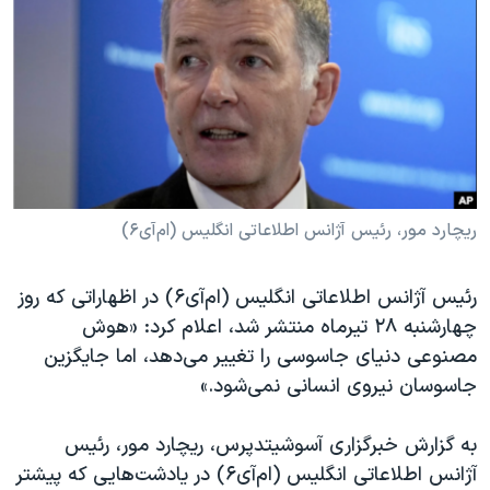
دنبال کنید
مستندها
فرهنگ و زندگی
حقوق شهروندی
انتخابات ریاست جمهوری آمریکا ۲۰۲۴
اقتصادی
حمله جمهوری اسلامی به اسرائیل
رمز مهسا
علم و فناوری
زبانهای مختلف
اسرائیل در جنگ
ورزش زنان در ایران
گالری عکس
اعتراضات زن، زندگی، آزادی
ریچارد مور، رئیس آژانس اطلاعاتی انگلیس (ام‌آی۶)
آرشیو پخش زنده
مجموعه مستندهای دادخواهی
رئیس آژانس اطلاعاتی انگلیس (ام‌آی۶) در اظهاراتی که روز
تریبونال مردمی آبان ۹۸
چهارشنبه ۲۸ تیرماه منتشر شد، اعلام کرد: «هوش
دادگاه حمید نوری
مصنوعی دنیای جاسوسی را تغییر می‌دهد، اما جایگزین
چهل سال گروگان‌گیری
جاسوسان نیروی انسانی نمی‌شود.»
قانون شفافیت دارائی کادر رهبری ایران
به گزارش خبرگزاری آسوشیتدپرس، ریچارد مور، رئیس
اعتراضات مردمی آبان ۹۸
آژانس اطلاعاتی انگلیس (ام‌آی۶) در یادشت‌هایی که پیشتر