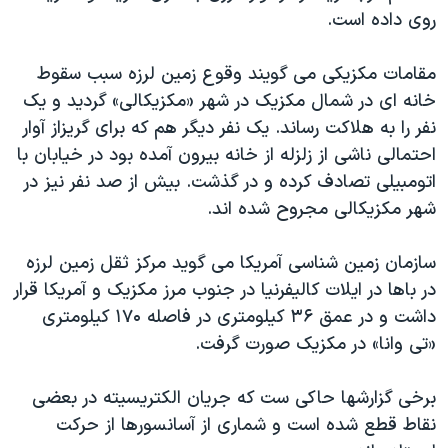
روی داده است.
دنبال کنید
مستندها
فرهنگ و زندگی
حقوق شهروندی
انتخابات ریاست جمهوری آمریکا ۲۰۲۴
مقامات مکزيکی می گويند وقوع زمين لرزه سبب سقوط
اقتصادی
حمله جمهوری اسلامی به اسرائیل
خانه ای در شمال مکزيک در شهر «مکزيکالی» گرديد و يک
نفر را به هلاکت رساند. يک نفر ديگر هم که برای گريزاز آوار
رمز مهسا
علم و فناوری
زبانهای مختلف
احتمالی ناشی از زلزله از خانه بيرون آمده بود در خيابان با
اسرائیل در جنگ
ورزش زنان در ایران
اتومبيلی تصادف کرده و در گذشت. بيش از صد نفر نيز در
گالری عکس
اعتراضات زن، زندگی، آزادی
شهر مکزيکالی مجروح شده اند.
آرشیو پخش زنده
مجموعه مستندهای دادخواهی
سازمان زمين شناسی آمريکا می گويد مرکز ثقل زمين لرزه
تریبونال مردمی آبان ۹۸
در باها در ايلات کاليفرنيا در جنوب مرز مکزيک و آمريکا قرار
دادگاه حمید نوری
داشت و در عمق ۳۶ کيلومتری در فاصله ۱۷۰ کيلومتری
«تی وانا» در مکزيک صورت گرفت.
چهل سال گروگان‌گیری
قانون شفافیت دارائی کادر رهبری ایران
برخی گزارشها حاکی ست که جريان الکتريسيته در بعضی
اعتراضات مردمی آبان ۹۸
نقاط قطع شده است و شماری از آسانسورها از حرکت