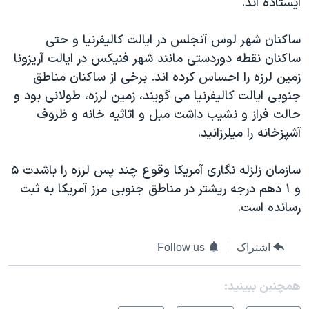
ايستاده اند.
اسرائیل در جنگ
نرگس محمدی برنده جایزه نوبل صلح
ساکنان شهر لوس آنجلس در ايالت کاليفرنيا و حتی
همایش محافظه‌کاران آمریکا «سی‌پک»
ساکنان نقطه دوردستی مانند شهر فنيکس در ايالت آريزونا
زمين لرزه را احساس کرده اند. برخی از ساکنان مناطق
صفحه‌های ویژه
جنوبی ايالت کاليفرنيا می گويند، زمين لرزه، طولانی بود و
سفر پرزیدنت ترامپ به چین
حالت فراز و نشيب داشت مبل و اثاثيه خانه و ظروف
آشپزخانه را ميلرزانيد.
سازمان زلزله نگاری آمريکا وقوع چند پس لرزه را باشدت ۵
و ۱ دهم درجه ريشتر در مناطق جنوبی مرز آمريکا به ثبت
رسانده است.
اشتراک
Follow us
همچنبن ببینید: