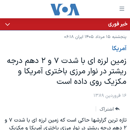
ینکهای
ابل
سترسی
خبر فوری
خانه
هش
پنجشنبه ۱۵ مرداد ۱۴۰۵ ایران ۰۶:۱۸
نسخه سبک وب‌سایت
ه
آمريکا
حتوای
موضوع ها
صلی
زمين لرزه ای با شدت ۷ و ۲ دهم درجه
برنامه های تلویزیونی
ایران
هش
ريشتر در نوار مرزی باختری آمريکا و
جدول برنامه ها
ه
آمریکا
مکزيک روی داده است
فحه
صفحه‌های ویژه
جهان
صلی
فرکانس‌های صدای آمریکا
ورزشی
جام جهانی ۲۰۲۶
۱۶ فروردین ۱۳۸۹
هش
پخش رادیویی
ه
گزیده‌ها
عملیات خشم حماسی
اشتراک
ستجو
۲۵۰سالگی آمریکا
ویژه برنامه‌ها
یادگیری زبان انگلیسی
تازه ترين گزارشها حاکی است که زمين لرزه ای با شدت ۷ و
ویدیوها
بایگانی برنامه‌های تلویزیونی
۲ دهم درجه ريشتر در نوار مرزی باختری آمريکا و مکزيک