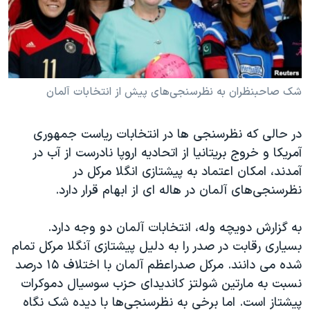
دنبال کنید
مستندها
فرهنگ و زندگی
حقوق شهروندی
انتخابات ریاست جمهوری آمریکا ۲۰۲۴
اقتصادی
حمله جمهوری اسلامی به اسرائیل
رمز مهسا
علم و فناوری
شک صاحبنظران به نظرسنجی‌های پیش از انتخابات آلمان
زبانهای مختلف
اسرائیل در جنگ
ورزش زنان در ایران
در حالی که نظرسنجی ها در انتخابات ریاست جمهوری
گالری عکس
اعتراضات زن، زندگی، آزادی
آمریکا و خروج بریتانیا از اتحادیه اروپا نادرست از آب در
آرشیو پخش زنده
مجموعه مستندهای دادخواهی
آمدند، امکان اعتماد به پیشتازی انگلا مرکل در
نظرسنجی‌های آلمان در هاله ای از ابهام قرار دارد.
تریبونال مردمی آبان ۹۸
دادگاه حمید نوری
به گزارش دویچه وله، انتخابات آلمان دو وجه دارد.
چهل سال گروگان‌گیری
بسیاری رقابت در صدر را به دلیل پیشتازی آنگلا مرکل تمام
شده می دانند. مرکل صدراعظم آلمان با اختلاف ۱۵ درصد
قانون شفافیت دارائی کادر رهبری ایران
نسبت به مارتین شولتز کاندیدای حزب سوسیال دموکرات
اعتراضات مردمی آبان ۹۸
پیشتاز است. اما برخی به نظرسنجی‌ها با دیده شک نگاه