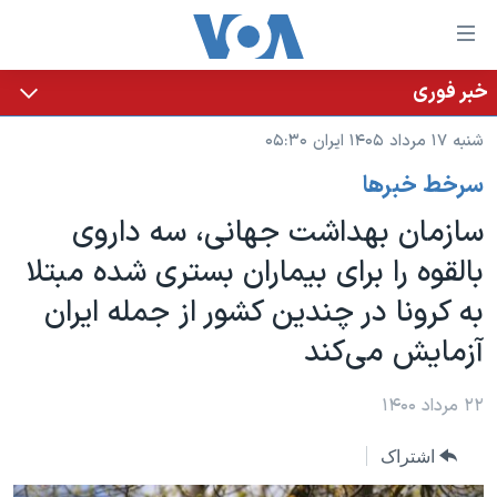
ینکهای
ابل
سترسی
خبر فوری
خانه
هش
شنبه ۱۷ مرداد ۱۴۰۵ ایران ۰۵:۳۰
نسخه سبک وب‌سایت
ه
سرخط خبرها
حتوای
موضوع ها
صلی
سازمان بهداشت جهانی، سه داروی
برنامه های تلویزیونی
ایران
هش
بالقوه را برای بیماران بستری شده مبتلا
جدول برنامه ها
ه
آمریکا
به کرونا در چندین کشور از جمله ایران
فحه
صفحه‌های ویژه
جهان
صلی
آزمایش می‌کند
فرکانس‌های صدای آمریکا
ورزشی
جام جهانی ۲۰۲۶
هش
پخش رادیویی
ه
گزیده‌ها
عملیات خشم حماسی
۲۲ مرداد ۱۴۰۰
ستجو
۲۵۰سالگی آمریکا
ویژه برنامه‌ها
یادگیری زبان انگلیسی
اشتراک
ویدیوها
بایگانی برنامه‌های تلویزیونی