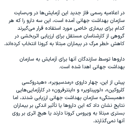
اسرائیل در جنگ
نرگس محمدی برنده جایزه نوبل صلح
در اعلامیه رسمی فاز جدید این آزمایش‌ها در وب‌سایت
سازمان بهداشت جهانی آمده است، این سه دارو را که هر
همایش محافظه‌کاران آمریکا «سی‌پک»
کدام برای بیماری خاصی مورد استفاده قرار می‌گیرند
صفحه‌های ویژه
گروهی از کارشناسان مستقل برای ارزیابی اثربخشی در
سفر پرزیدنت ترامپ به چین
کاهش خطر مرگ در بیماران مبتلا به کرونا انتخاب کرده‌اند.
داروها توسط سازندگان آنها برای آزمایش به سازمان
بهداشت جهانی اهدا شده است.
پیش از این، چهار داروی «رمدسیویر»، «هیدروکسی
کلروکین»، «لوپیناویر» و «اینترفرون» در کارآزمایی‌هایی
«همبستگی» سازمان بهداشت جهانی ارزیابی شدند، اما
نتایج نشان داد که این داروها یا تأثیر اندکی بر بیماران
بستری مبتلا به ویروس کرونا دارند یا هیچ اثری بر روی
آنها نمی‌گذارند.