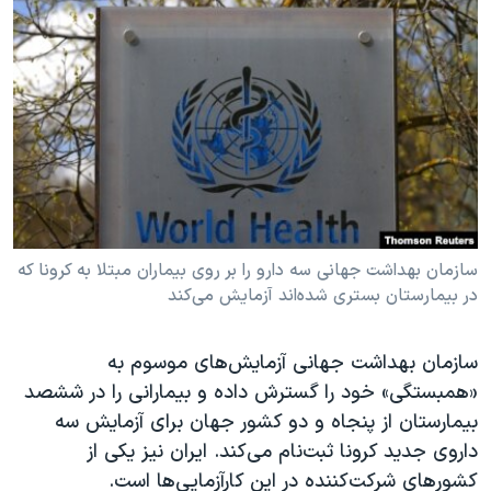
دنبال کنید
مستندها
فرهنگ و زندگی
حقوق شهروندی
انتخابات ریاست جمهوری آمریکا ۲۰۲۴
اقتصادی
حمله جمهوری اسلامی به اسرائیل
رمز مهسا
علم و فناوری
زبانهای مختلف
اسرائیل در جنگ
ورزش زنان در ایران
گالری عکس
اعتراضات زن، زندگی، آزادی
آرشیو پخش زنده
مجموعه مستندهای دادخواهی
سازمان بهداشت جهانی سه دارو را بر روی بیماران مبتلا به کرونا که
در بیمارستان بستری شده‌اند آزمایش می‌کند
تریبونال مردمی آبان ۹۸
دادگاه حمید نوری
سازمان بهداشت جهانی آزمایش‌های موسوم به
چهل سال گروگان‌گیری
«همبستگی» خود را گسترش داده و بیمارانی را در ششصد
قانون شفافیت دارائی کادر رهبری ایران
بیمارستان از پنجاه و دو کشور جهان برای آزمایش سه
داروی جدید کرونا ثبت‌نام می‌کند. ایران نیز یکی از
اعتراضات مردمی آبان ۹۸
کشورهای شرکت‌کننده در این کارآزمایی‌ها است.