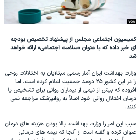
دنبال کنید
مستندها
فرهنگ و زندگی
حقوق شهروندی
انتخابات ریاست جمهوری آمریکا ۲۰۲۴
اقتصادی
حمله جمهوری اسلامی به اسرائیل
کمیسیون اجتماعی مجلس از پیشنهاد تخصیص بودجه
رمز مهسا
علم و فناوری
ای خبر داده که با عنوان «سلامت اجتماعی» ارائه خواهد
زبانهای مختلف
اسرائیل در جنگ
ورزش زنان در ایران
شد
گالری عکس
اعتراضات زن، زندگی، آزادی
وزارت بهداشت ایران آمار رسمی مبتلایان به اختلالات روحی
آرشیو پخش زنده
مجموعه مستندهای دادخواهی
را در این کشور ۲۵ درصد جمعیت اعلام کرده است، اما
تریبونال مردمی آبان ۹۸
افزوده که بیش از نیمی از بیماران روانی برای تشخیص یا
دادگاه حمید نوری
درمان اختلال روانی خود اصلاً به روانپزشک مراجعه نمی
کنند.
چهل سال گروگان‌گیری
قانون شفافیت دارائی کادر رهبری ایران
سبب این امر را وزارت بهداشت، بالا بودن هزینه های درمان
اعتراضات مردمی آبان ۹۸
عنوان کرده و گفته است از آنجا که بیمه های درمانی