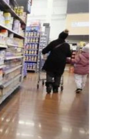
مستندها
فرهنگ و زندگی
حقوق شهروندی
انتخابات ریاست جمهوری آمریکا ۲۰۲۴
اقتصادی
حمله جمهوری اسلامی به اسرائیل
رمز مهسا
علم و فناوری
اسرائیل در جنگ
ورزش زنان در ایران
گالری عکس
اعتراضات زن، زندگی، آزادی
آرشیو پخش زنده
مجموعه مستندهای دادخواهی
تریبونال مردمی آبان ۹۸
دادگاه حمید نوری
چهل سال گروگان‌گیری
قانون شفافیت دارائی کادر رهبری ایران
اعتراضات مردمی آبان ۹۸
اسرائیل در جنگ