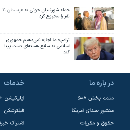
حمله شورشیان حوثی به عربستان ۱۱
نفر را مجروح کرد
ترامپ: ما اجازه نمی‌دهیم جمهوری
اسلامی به سلاح هسته‌ای دست پیدا
کند
در باره ما
خدمات
متمم بخش ۵۰۸
اپلیکیشن +VOA
منشور صدای آمریکا
فیلترشکن
حقوق و مقررات
اشتراک خبرن