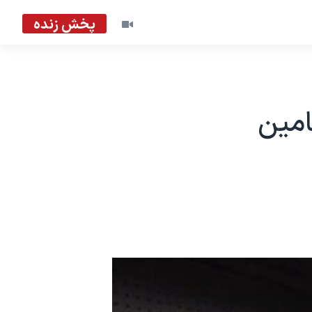
پخش زنده
امین