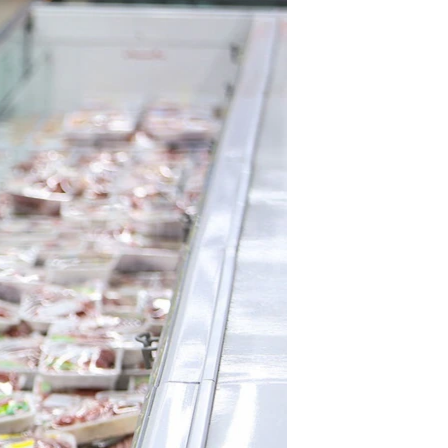
مستندها
فرهنگ و زندگی
حقوق شهروندی
انتخابات ریاست جمهوری آمریکا ۲۰۲۴
اقتصادی
حمله جمهوری اسلامی به اسرائیل
رمز مهسا
علم و فناوری
اسرائیل در جنگ
ورزش زنان در ایران
گالری عکس
اعتراضات زن، زندگی، آزادی
آرشیو پخش زنده
مجموعه مستندهای دادخواهی
تریبونال مردمی آبان ۹۸
دادگاه حمید نوری
چهل سال گروگان‌گیری
قانون شفافیت دارائی کادر رهبری ایران
اعتراضات مردمی آبان ۹۸
اسرائیل در جنگ