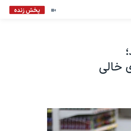
پخش زنده
د؛
 خالی