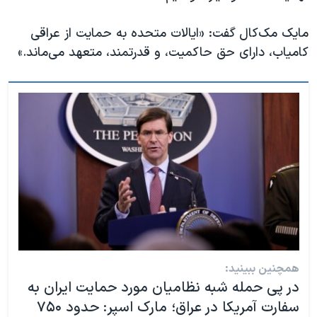
اسرائیل در جنگ
نرگس محمدی برنده جایزه نوبل صلح
مایک مک‌کال گفت: «ایالات متحده به حمایت از عراقی
کامیاب، دارای حق حاکمیت، و قدرتمند، متعهد می‌ماند.»
همایش محافظه‌کاران آمریکا «سی‌پک»
صفحه‌های ویژه
سفر پرزیدنت ترامپ به چین
همچنین ببینید:
در پی حمله شبه نظامیان مورد حمایت ایران به
سفارت آمریکا در عراق؛ مارک اسپر: حدود ۷۵۰