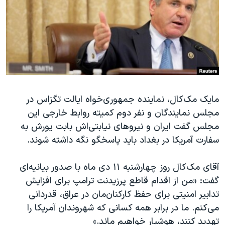
دنبال کنید
مستندها
فرهنگ و زندگی
حقوق شهروندی
انتخابات ریاست جمهوری آمریکا ۲۰۲۴
اقتصادی
حمله جمهوری اسلامی به اسرائیل
رمز مهسا
علم و فناوری
زبانهای مختلف
اسرائیل در جنگ
ورزش زنان در ایران
مایک مک‌کال، نماینده جمهوری‌خواه ایالت تگزاس در
گالری عکس
اعتراضات زن، زندگی، آزادی
مجلس نمایندگان و نفر دوم کمیته روابط خارجی این
آرشیو پخش زنده
مجموعه مستندهای دادخواهی
مجلس گفت ایران و نیروهای نیابتی‌اش بابت یورش به
تریبونال مردمی آبان ۹۸
سفارت آمریکا در بغداد باید پاسخگو نگه داشته شوند.
دادگاه حمید نوری
آقای مک‌کال روز چهارشنبه ۱۱ دی ماه با صدور بیانیه‌ای
چهل سال گروگان‌گیری
گفت: «من از اقدام قاطع پرزیدنت ترامپ برای افزایش
قانون شفافیت دارائی کادر رهبری ایران
تدابیر امنیتی برای حفظ کارکنان‌مان در عراق، قدردانی‌
می‌کنم. ما در برابر همه کسانی که شهروندان آمریکا را
اعتراضات مردمی آبان ۹۸
تهدید کنند، هوشیار خواهیم ماند.»