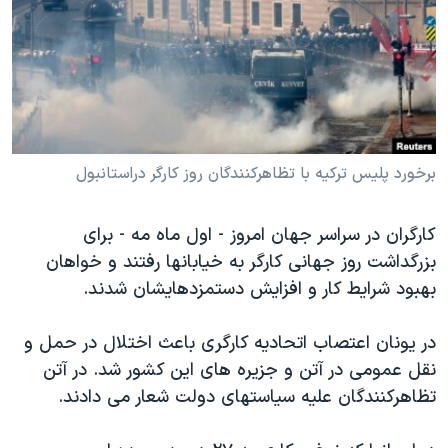
دنبال کنید
مستندها
فرهنگ و زندگی
حقوق شهروندی
انتخابات ریاست جمهوری آمریکا ۲۰۲۴
اقتصادی
حمله جمهوری اسلامی به اسرائیل
رمز مهسا
علم و فناوری
زبانهای مختلف
اسرائیل در جنگ
ورزش زنان در ایران
برخورد پلیس ترکیه با تظاهرکنندگان روز کارگر دراستانبول
گالری عکس
اعتراضات زن، زندگی، آزادی
کارگران در سراسر جهان امروز - اول ماه مه - برای
آرشیو پخش زنده
مجموعه مستندهای دادخواهی
بزرگداشت روز جهانی کارگر به خیابانها رفتند و خواهان
تریبونال مردمی آبان ۹۸
بهبود شرایط کار و افزایش دستمزدهایشان شدند.
دادگاه حمید نوری
در یونان اعتصاب اتحادیه کارگری باعث اختلال در حمل و
چهل سال گروگان‌گیری
نقل عمومی در آتن و جزیره های این کشور شد. در آتن
قانون شفافیت دارائی کادر رهبری ایران
تظاهرکنندگان علیه سیاستهای دولت شعار می دادند.
اعتراضات مردمی آبان ۹۸