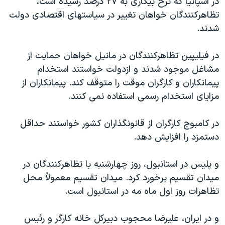
در اسپانیا که نرخ بیکاری به ۲۷ درصد رسیده است،
اسرائیل در جنگ
تظاهرکنندگان خواهان تغییر در سیاستهای اقتصادی دولت
نرگس محمدی برنده جایزه نوبل صلح
شدند.
همایش محافظه‌کاران آمریکا «سی‌پک»
در فیلیپین تظاهرکنندگان در مانیل خواهان حمایت از
صفحه‌های ویژه
مشاغل موجود شدند و ازدولت خواستند استخدام
سفر پرزیدنت ترامپ به چین
پیمانکاران و کارگران موقت را متوقف کند. پیمانکاران از
مزایای استخدام رسمی استفاده نمی کنند.
در کامبوج کارگران از قانونگذاران کشور خواستند حداقل
دستمزد را افزایش دهد.
و پلیس در استانبول، روز چهارشنبه با تظاهرکنندگان در
میدان تقسیم برخورد کرد. میدان تقسیم معمولاً محل
تظاهرات روز اول ماه مه در استانبول است.
و در ایران، علیرضا محجوب دبیرکل خانه کارگر و رئیس