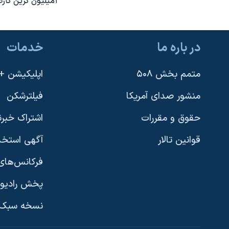
۱میلیون گرین کارت در سال ۲۰۱۲
در باره ما
خدمات
متمم بخش ۵۰۸
اپلیکیشن +VOA
منشور صدای آمریکا
فیلترشکن
حقوق و مقررات
اشتراک خبرن
قوانین تالار
آگهی استخد
فرکانس‌های 
پخش رادیو
یادگیری زبان انگلیسی
نسخه سبک 