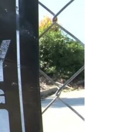
مستندها
فرهنگ و زندگی
حقوق شهروندی
انتخابات ریاست جمهوری آمریکا ۲۰۲۴
اقتصادی
حمله جمهوری اسلامی به اسرائیل
رمز مهسا
علم و فناوری
اسرائیل در جنگ
ورزش زنان در ایران
گالری عکس
اعتراضات زن، زندگی، آزادی
آرشیو پخش زنده
مجموعه مستندهای دادخواهی
تریبونال مردمی آبان ۹۸
دادگاه حمید نوری
چهل سال گروگان‌گیری
قانون شفافیت دارائی کادر رهبری ایران
اعتراضات مردمی آبان ۹۸
اسرائیل در جنگ