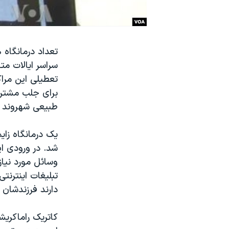
نرگس محمدی برنده جایزه نوبل صلح
همایش محافظه‌کاران آمریکا «سی‌پک»
صفحه‌های ویژه
تعداد درمانگاه
سراسر ایالات مت
سفر پرزیدنت ترامپ به چین
تعطیلی این مراک
برای جلب مشتری 
طبیعی شهروند 
یک درمانگاه زا
شد. در ورودی ا
وسائل مورد نیاز 
تبلیغات اینترنت
دارند فرزندشان د
کاتریک راماکریش