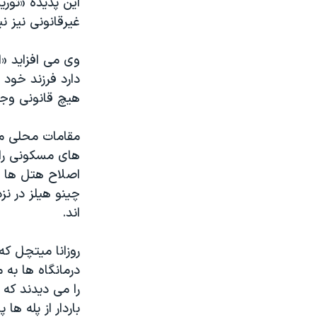
این پدیده «توری
غیرقانونی نیز ن
وی می افزاید «
دارد فرزند خود ر
هیچ قانونی وجو
مقامات محلی می
های مسکونی را ن
چینو هیلز در نز
اند.
روزانا میتچل که
درمانگاه ها به
را می دیدند که
باردار از پله ها 