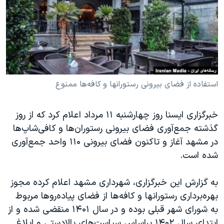
دنبال کنید
مستندها
فرهنگ و زندگی
حقوق شهروندی
انتخابات ریاست جمهوری آمریکا ۲۰۲۴
اقتصادی
حمله جمهوری اسلامی به اسرائیل
رمز مهسا
علم و فناوری
زبانهای مختلف
اسرائیل در جنگ
ورزش زنان در ایران
استفاده از فضای بیرونی رستورانها و کافه‌ها ممنوع
گالری عکس
اعتراضات زن، زندگی، آزادی
خبرگزاری ایسنا روز چهارشنبه ۱۱ مرداد اعلام کرد که از روز
آرشیو پخش زنده
مجموعه مستندهای دادخواهی
گذشته جمع‌آوری فضای بیرونی رستوران‌ها و کافی‌شاپ‌ها
تریبونال مردمی آبان ۹۸
در مشهد آغاز و تاکنون فضای بیرونی ۱۱۰ واحد جمع‌آوری
شده است.
دادگاه حمید نوری
چهل سال گروگان‌گیری
به گزارش این خبرگزاری، شهرداری مشهد اعلام کرده مجوز
قانون شفافیت دارائی کادر رهبری ایران
بهره‌برداری رستورانها و کافه‌ها از فضای پیاده‌روها مربوط
به شورای شهر قبلی بوده و در سال ۱۴۰۱ منقضی شده و از
اعتراضات مردمی آبان ۹۸
ابتدای سال ۱۴۰۲ براساس سیاست‌های بالادستی و ابلاغ