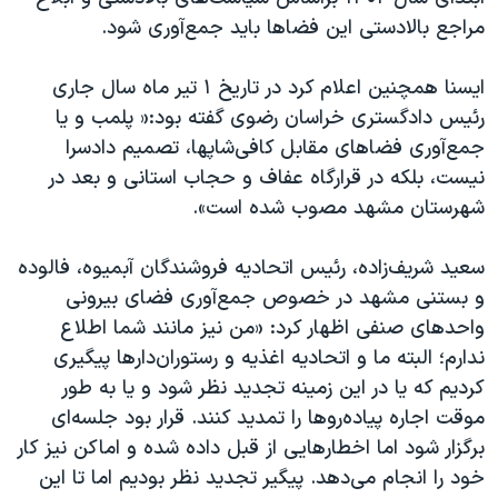
اسرائیل در جنگ
مراجع بالادستی این فضاها باید جمع‌آوری شود.
نرگس محمدی برنده جایزه نوبل صلح
ایسنا همچنین اعلام کرد در تاریخ ۱ تیر ماه سال جاری
همایش محافظه‌کاران آمریکا «سی‌پک»
رئیس دادگستری خراسان رضوی گفته بود:« پلمب و یا
صفحه‌های ویژه
جمع‌آوری فضاهای مقابل کافی‌شاپ‎ها، تصمیم دادسرا
سفر پرزیدنت ترامپ به چین
نیست، بلکه در قرارگاه عفاف و حجاب استانی و بعد در
شهرستان مشهد مصوب شده است».
سعید شریف‌زاده، رئیس اتحادیه فروشندگان آبمیوه، فالوده
و بستنی مشهد در خصوص جمع‌آوری فضای بیرونی
واحدهای صنفی اظهار کرد: «من نیز مانند شما اطلاع
ندارم؛ البته ما و اتحادیه اغذیه و رستوران‌دارها پیگیری
کردیم که یا در این زمینه تجدید نظر شود و یا به طور
موقت اجاره پیاده‌روها را تمدید کنند. قرار بود جلسه‌ای
برگزار شود اما اخطارهایی از قبل داده شده و اماکن نیز کار
خود را انجام می‌دهد. پیگیر تجدید نظر بودیم اما تا این