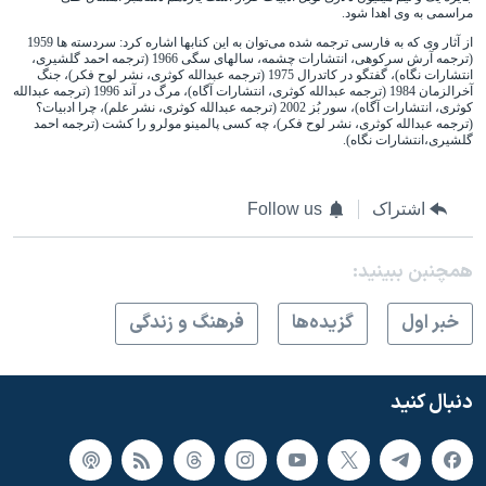
اسرائیل در جنگ
مراسمی به وی اهدا شود.
نرگس محمدی برنده جایزه نوبل صلح
از آثار وی که به فارسی ترجمه شده می‌توان به این کنابها اشاره کرد: سردسته ها 1959
(ترجمه آرش سرکوهی، انتشارات چشمه، سالهای سگی 1966 (ترجمه احمد گلشیری،
انتشارات نگاه)، گفتگو در کاتدرال 1975 (ترجمه عبدالله کوثری، نشر لوح فکر)، جنگ
همایش محافظه‌کاران آمریکا «سی‌پک»
آخرالزمان 1984 (ترجمه عبدالله کوثری، انتشارات آگاه)، مرگ در آند 1996 (ترجمه عبدالله
کوثری، انتشارات آگاه)، سور بُز 2002 (ترجمه عبدالله کوثری، نشر علم)، چرا ادبیات؟
صفحه‌های ویژه
(ترجمه عبدالله کوثری، نشر لوح فکر)، چه کسی پالمینو مولرو را کشت (ترجمه احمد
گلشیری،انتشارات نگاه).
سفر پرزیدنت ترامپ به چین
اشتراک
Follow us
همچنبن ببینید:
خبر اول
گزيده‌ها
فرهنگ و زندگی
دنبال کنید