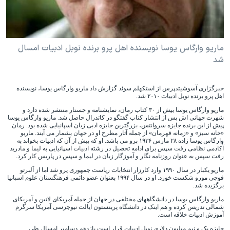
دنبال کنید
مستندها
فرهنگ و زندگی
حقوق شهروندی
انتخابات ریاست جمهوری آمریکا ۲۰۲۴
ماریو وارگاس یوسا نویسنده اهل پرو برنده نوبل ادبیات امسال
اقتصادی
حمله جمهوری اسلامی به اسرائیل
شد
رمز مهسا
علم و فناوری
زبانهای مختلف
اسرائیل در جنگ
ورزش زنان در ایران
خبرگزاری آسوشیتدپرس از استکهلم سوئد گزارش داد ماریو وارگاس یوسا، نویسنده
اهل پرو برنده نوبل ادبیات ۲۰۱۰ شد.
گالری عکس
اعتراضات زن، زندگی، آزادی
ماریو وارگاس یوسا بیش از ۳۰ کتاب رمان، نمایشنامه و جستار منتشر شده دارد و
شهرت جهانی اش پس از انتشار کتاب گفتگو در کاتدرال حاصل شد. ماریو وارگاس یوسا
آرشیو پخش زنده
مجموعه مستندهای دادخواهی
پیش از این برنده جایزه سروانتس، بزرگترین جایزه ادبی زبان اسپانیایی شده بود. رمان
«خانه سبز» و «زمانه قهرمان» از جمله آثار مطرح او در جهان بشمار می آیند. ماریو
تریبونال مردمی آبان ۹۸
وارگاس یوسا زاده ۲۸ مارس ۱۹۳۶ پرو می باشد. او که پیش از آن که ادبیات بخواند به
آکادمی نظامی رفت سپس برای ادامه تحصیل در رشته ادبیات اسپانیایی به لیما و مادرید
رفت سپس به عنوان روزنامه نگار و آموزگار زبان در لیما و سپس در پاریس کار کرد.
دادگاه حمید نوری
ماریو یکبار در سال ۱۹۹۰ وارد کارزار انتخابات ریاست جمهوری پرو شد اما از آلبرتو
چهل سال گروگان‌گیری
فوجی مورو شکست خورد. او در سال ۱۹۹۴ بعنوان عضو دائمی فرهنگستان علوم اسپانیا
برگزیده شد.
قانون شفافیت دارائی کادر رهبری ایران
ماریو وارگاس یوسا در دانشگاههای مختلفی در جهان از جمله آمریکای لاتین و آمریکای
شمالی تدریس کرده و هم اینک در دانشگاه پرینستون ایالت نیوجرسی آمریکا سرگرم
اعتراضات مردمی آبان ۹۸
آموزش ادبیات خلاقه است.
جایزه یک و نیم میلیون دلاری نوبل ادبیات قرار است یازدهم دسامبر امسال طی