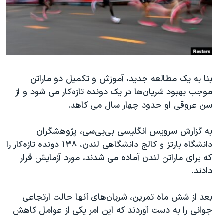
دنبال کنید
مستندها
فرهنگ و زندگی
حقوق شهروندی
انتخابات ریاست جمهوری آمریکا ۲۰۲۴
اقتصادی
حمله جمهوری اسلامی به اسرائیل
رمز مهسا
علم و فناوری
زبانهای مختلف
بنا به یک مطالعه جدید، آموزش و تکمیل دو ماراتن
اسرائیل در جنگ
ورزش زنان در ایران
موجب بهبود شریان‌ها در یک دونده تازه‌کار می شود و از
گالری عکس
اعتراضات زن، زندگی، آزادی
سن عروقی او حدود چهار سال می کاهد.
آرشیو پخش زنده
مجموعه مستندهای دادخواهی
به گزارش سرویس انگلیسی بی‌بی‌سی، پژوهشگران
تریبونال مردمی آبان ۹۸
دانشگاه بارتز و کالج دانشگاهی لندن، ۱۳۸ دونده تازه‌کار را
دادگاه حمید نوری
که برای ماراتن لندن آماده می شدند، مورد آزمایش قرار
چهل سال گروگان‌گیری
دادند.
قانون شفافیت دارائی کادر رهبری ایران
بعد از شش ماه تمرین، شریان‌های آنها حالت ارتجاعی
اعتراضات مردمی آبان ۹۸
جوانی را به دست آوردند که این امر یکی از عوامل کاهش