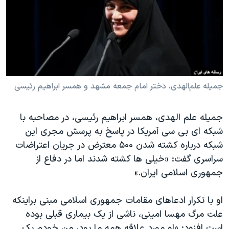
دنبال کنید
مستندها
فرهنگ و زندگی
حقوق شهروندی
انتخابات ریاست جمهوری آمریکا ۲۰۲۴
اقتصادی
حمله جمهوری اسلامی به اسرائیل
رمز مهسا
علم و فناوری
زبانهای مختلف
اسرائیل در جنگ
ورزش زنان در ایران
جمیله علم‌الهدی، دختر امام جمعه مشهد و همسر ابراهیم رئیسی
گالری عکس
اعتراضات زن، زندگی، آزادی
جمیله علم الهدی، همسر ابراهیم رئیسی، در مصاحبه‌ با
آرشیو پخش زنده
مجموعه مستندهای دادخواهی
شبکه ای بی سی آمریکا در پاسخ به پرسش مجری این
تریبونال مردمی آبان ۹۸
شبکه درباره کشته شدن ۵۰۰ معترض در جریان اعتراضات
سراسری گفت: «خیلی ها کشته شدند اما در دفاع از
دادگاه حمید نوری
جمهوری اسلامی ایران.»
چهل سال گروگان‌گیری
قانون شفافیت دارائی کادر رهبری ایران
او با تکرار ادعاهای مقامات جمهوری اسلامی مبنی براینکه
علت مرگ مهسا امینی، ناشی از یک بیماری قبلی بوده
اعتراضات مردمی آبان ۹۸
است افزود: «او مورد علاقه همه ما بود، من خودم یک