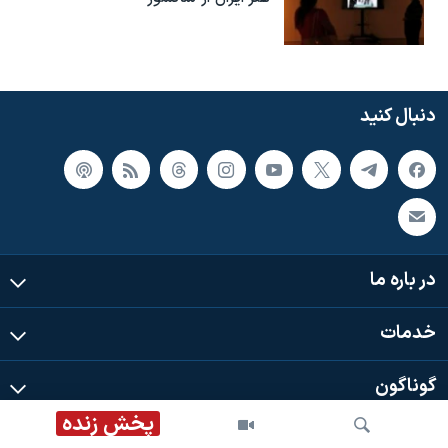
دنبال کنید
در باره ما
خدمات
گوناگون
پخش زنده