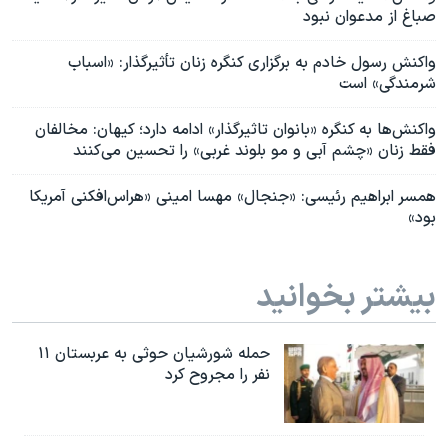
صباغ از مدعوان نبود
واکنش رسول خادم به برگزاری کنگره زنان تأثیرگذار: «اسباب
شرمندگی» است
واکنش‌ها به کنگره «بانوان تاثیرگذار» ادامه دارد؛ کیهان: مخالفان
فقط زنان «چشم آبی و مو بلوند غربی» را تحسین می‌کنند
همسر ابراهیم رئیسی: «جنجال» مهسا امینی «هراس‌افکنی آمریکا
بود»
بیشتر بخوانید
حمله شورشیان حوثی به عربستان ۱۱
نفر را مجروح کرد