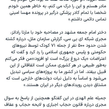
اسرائیل در جنگ
مادر هستم و این را درک می کنم، به خاطر همین خودم
نرگس محمدی برنده جایزه نوبل صلح
شخصا با تمام کادر پزشکی درگیر در پرونده مهسا امینی
تماس دائمی داشتم.»
همایش محافظه‌کاران آمریکا «سی‌پک»
صفحه‌های ویژه
دختر امام جمعه مشهد در مصاحبه خود با مارتا راداتز،
سفر پرزیدنت ترامپ به چین
مجری شبکه ای بی سی، گزارش سازمان ملل، درباره کشته
شدن حدود ۵۰۰ نفر از جمله ۷۱ کودک توسط نیروهای
حکومتی و پلیس جمهوری اسلامی را رد کرد و گفت که
اعتراضات «یک دروغ بزرگ» است او افزود:«من فکر می‌کنم
به‌طور طبیعی در هر کشوری ممکن است اتفاقاتی از این
قبیل بیفتد. اما در کشور ما به پروژه‌های سیاسی تبدیل
می‌شود و اساساً به دلیل نیات دولت‌های خارجی است که
مشتاق دیدن رویدادهای دیگر در ایران هستند.»
جمیله علم الهدی در این گفتگو همچنین از پاسخ به سوال
مجری درباره قانون حجاب اجباری و لایحه حجاب و عفاف