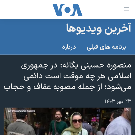
ینکهای
ابل
سترسی
آخرین ویدیوها
خانه
هش
نسخه سبک وب‌سایت
ه
برنامه های قبلی
درباره
حتوای
موضوع ها
صلی
منصوره حسینی یگانه: در جمهوری
برنامه های تلویزیونی
ایران
هش
اسلامی هر چه موقت است دائمی
جدول برنامه ها
ه
آمریکا
فحه
می‌شود؛ از جمله مصوبه عفاف و حجاب
صفحه‌های ویژه
جهان
صلی
فرکانس‌های صدای آمریکا
ورزشی
جام جهانی ۲۰۲۶
هش
۲۳ مهر ۱۴۰۳
پخش رادیویی
ه
گزیده‌ها
عملیات خشم حماسی
ستجو
۲۵۰سالگی آمریکا
ویژه برنامه‌ها
یادگیری زبان انگلیسی
ویدیوها
بایگانی برنامه‌های تلویزیونی