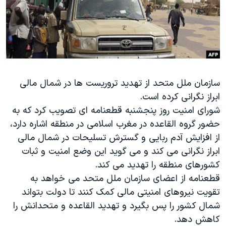
دنبال کنید
مستندها
فرهنگ و زندگی
حقوق شهروندی
انتخابات ریاست جمهوری آمریکا ۲۰۲۴
اقتصادی
حمله جمهوری اسلامی به اسرائیل
رمز مهسا
علم و فناوری
زبانهای مختلف
سازمان ملل متحد از تهدید تروریست ها در شمال مالی
اسرائیل در جنگ
ورزش زنان در ایران
ابراز نگرانی کرده است.
گالری عکس
اعتراضات زن، زندگی، آزادی
شورای امنیت روز پنجشنبه قطعنامه ای تصویب کرد که به
آرشیو پخش زنده
مجموعه مستندهای دادخواهی
حضور گروه القاعده در مغرب اسلامی در منطقه اشاره دارد،
از افزایش آدم ربایی و گسترش تسلیحات در شمال مالی
تریبونال مردمی آبان ۹۸
ابراز نگرانی می کند و می گوید این وضع امنیت و ثبات
دادگاه حمید نوری
کشورهای منطقه را تهدید می کند.
چهل سال گروگان‌گیری
قطعنامه از اعضای سازمان ملل متحد می خواهد به
تقویت نیروهای امنیتی مالی کمک کنند تا دولت بتواند
قانون شفافیت دارائی کادر رهبری ایران
شمال کشور را پس بگیرد و تهدید القاعده و متحدانش را
اعتراضات مردمی آبان ۹۸
کاهش دهد.