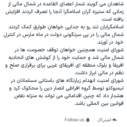
اسرائیل در جنگ
شاهدان می گویند شمار اعضای القاعده در شمال مالی از
زمانی که ستیزه گران اسلامگرا آنجا را تصرف کردند افزایش
نرگس محمدی برنده جایزه نوبل صلح
یافته است.
همایش محافظه‌کاران آمریکا «سی‌پک»
اسلامگرایان تند رو به جدایی خواهان طوارق کمک کردند
صفحه‌های ویژه
شمال مالی را در پی سرنگونی دولت در ماه مارس در کنترل
خود در آورند.
سفر پرزیدنت ترامپ به چین
شورای امنیت همچنین خواهان توقف خصومت ها در
شمال مالی شد و حمایت خود را از کوشش های اتحادیه
افریقا و بلوک منطقه ای افریقای غربی برای برقراری صلح و
نظم در مالی ابراز داشت.
شورای امنیت انهدام زیارتگاه های باستانی مسلمانان در
تیمبوکتو توسط گروه افراطی انصار دین را محکوک کرد و
هشدار داد که چنین اقداماتی می تواند به منزله نقض
قوانین بین المللی باشد.
اشتراک
Follow us