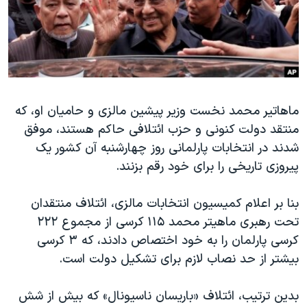
دنبال کنید
مستندها
فرهنگ و زندگی
حقوق شهروندی
انتخابات ریاست جمهوری آمریکا ۲۰۲۴
اقتصادی
حمله جمهوری اسلامی به اسرائیل
رمز مهسا
علم و فناوری
زبانهای مختلف
ماهاتیر محمد نخست وزیر پیشین مالزی و حامیان او، که
اسرائیل در جنگ
ورزش زنان در ایران
منتقد دولت کنونی و حزب ائتلافی حاکم هستند، موفق
گالری عکس
اعتراضات زن، زندگی، آزادی
شدند در انتخابات پارلمانی روز چهارشنبه آن کشور یک
آرشیو پخش زنده
مجموعه مستندهای دادخواهی
پیروزی تاریخی را برای خود رقم بزنند.
تریبونال مردمی آبان ۹۸
بنا بر اعلام کمیسیون انتخابات مالزی، ائتلاف منتقدان
دادگاه حمید نوری
تحت رهبری ماهیتر محمد ۱۱۵ کرسی از مجموع ۲۲۲
چهل سال گروگان‌گیری
کرسی پارلمان را به خود اختصاص دادند، که ۳ کرسی
بیشتر از حد نصاب لازم برای تشکیل دولت است.
قانون شفافیت دارائی کادر رهبری ایران
اعتراضات مردمی آبان ۹۸
بدین ترتیب، ائتلاف «باریسان ناسیونال» که بیش از شش