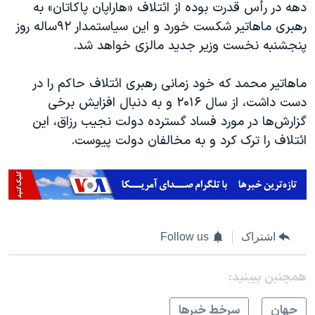
اسرائیل در جنگ
دهه در رأس قدرت بوده از ائتلاف «هاراپان پاکاتان» به
رهبری ماهاتیر شکست خورد و این سیاستمدار ۹۲ساله روز
نرگس محمدی برنده جایزه نوبل صلح
پنجشنبه نخست وزیر جدید مالزی خواهد شد.
همایش محافظه‌کاران آمریکا «سی‌پک»
صفحه‌های ویژه
ماهاتیر محمد که خود زمانی رهبری ائتلاف حاکم را در
دست داشت، از سال ۲۰۱۶ و به دنبال افزایش برخی
سفر پرزیدنت ترامپ به چین
گزارش‌ها در مورد فساد گسترده دولت نجیب رزاق، این
ائتلاف را ترک کرد و به مخالفان دولت پیوست.
اشتراک
Follow us
همچنبن ببینید:
جهان
سرخط خبرها