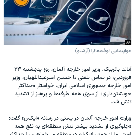
دنبال کنید
مستندها
فرهنگ و زندگی
حقوق شهروندی
انتخابات ریاست جمهوری آمریکا ۲۰۲۴
اقتصادی
حمله جمهوری اسلامی به اسرائیل
رمز مهسا
علم و فناوری
زبانهای مختلف
اسرائیل در جنگ
ورزش زنان در ایران
هواپیمایی لوفت‌هانزا (آرشیو)
گالری عکس
اعتراضات زن، زندگی، آزادی
آنالنا بائربوک، وزیر امور خارجه آلمان، روز پنجشنبه ۲۳
آرشیو پخش زنده
مجموعه مستندهای دادخواهی
فروردین، در تماس تلفنی با حسین امیرعبداللهیان، وزیر
تریبونال مردمی آبان ۹۸
امور خارجه جمهوری اسلامی ایران، خواستار «حداکثر
خویشتن‌داری» از سوی همه طرف‌ها و پرهیز از تشدید
دادگاه حمید نوری
تنش شد.
چهل سال گروگان‌گیری
قانون شفافیت دارائی کادر رهبری ایران
وزارت امور خارجه آلمان در پستی در رسانه «ایکس» گفت:
«جلوگیری از تشدید بیشتر تنش منطقه‌ای به نفع همه
اعتراضات مردمی آبان ۹۸
است. ما از همه بازیگران در منطقه می‌خواهیم با حداکثر