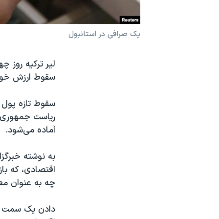
نرگس محمدی برنده جایزه نوبل صلح
همایش محافظه‌کاران آمریکا «سی‌پک»
یک صرافی در استانبول
صفحه‌های ویژه
لیر ترکیه روز چه
سفر پرزیدنت ترامپ به چین
سقوط ارزش خود 
سقوط تازه پول 
ریاست جمهوری 
آماده می‌شود.
به نوشته خبرگز
اقتصادی، که بازا
چه به عنوان م
دادن یک سمت م