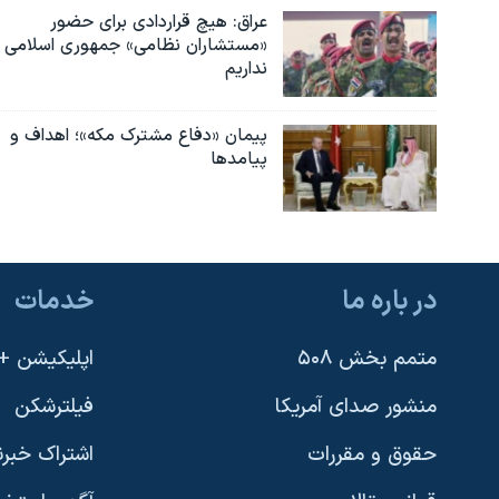
عراق: هیچ قراردادی برای حضور
«مستشاران نظامی» جمهوری اسلامی
نداریم
پیمان «دفاع مشترک مکه»؛ اهداف و
پیامدها
در باره ما
خدمات
متمم بخش ۵۰۸
اپلیکیشن +VOA
منشور صدای آمریکا
فیلترشکن
حقوق و مقررات
اشتراک خبرن