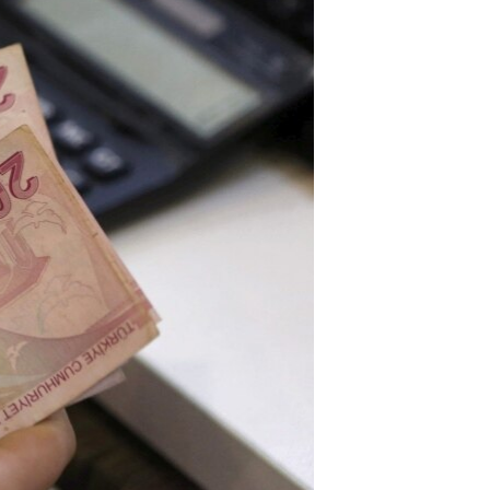
مستندها
فرهنگ و زندگی
حقوق شهروندی
انتخابات ریاست جمهوری آمریکا ۲۰۲۴
اقتصادی
حمله جمهوری اسلامی به اسرائیل
رمز مهسا
علم و فناوری
اسرائیل در جنگ
ورزش زنان در ایران
گالری عکس
اعتراضات زن، زندگی، آزادی
آرشیو پخش زنده
مجموعه مستندهای دادخواهی
تریبونال مردمی آبان ۹۸
دادگاه حمید نوری
چهل سال گروگان‌گیری
قانون شفافیت دارائی کادر رهبری ایران
اعتراضات مردمی آبان ۹۸
اسرائیل در جنگ