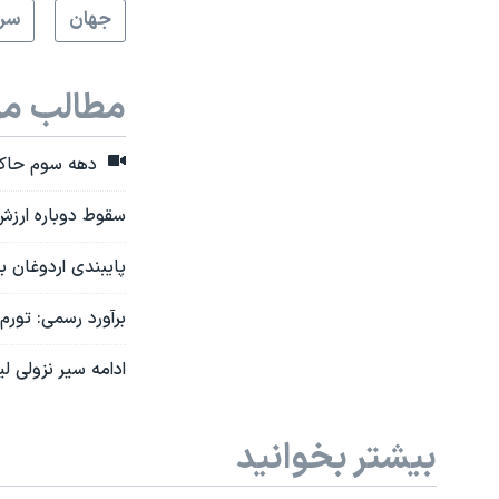
جهان
سرخ
مطالب مر
دهه سوم حاکمیت
سقوط دوباره ارزش 
پایبندی اردوغان به «خ
برآورد رسمی: تورم در ت
ادامه سیر نزولی ل
بیشتر بخوانید