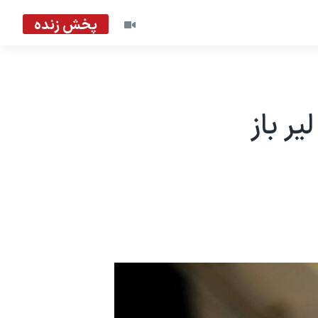
پخش زنده
ر باز