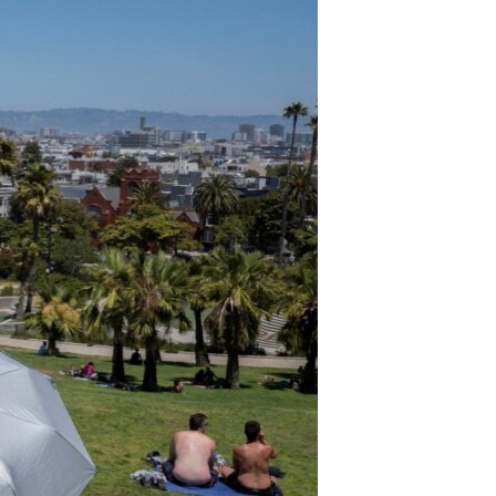
مستندها
فرهنگ و زندگی
حقوق شهروندی
انتخابات ریاست جمهوری آمریکا ۲۰۲۴
اقتصادی
حمله جمهوری اسلامی به اسرائیل
رمز مهسا
علم و فناوری
اسرائیل در جنگ
ورزش زنان در ایران
گالری عکس
اعتراضات زن، زندگی، آزادی
آرشیو پخش زنده
مجموعه مستندهای دادخواهی
تریبونال مردمی آبان ۹۸
دادگاه حمید نوری
چهل سال گروگان‌گیری
قانون شفافیت دارائی کادر رهبری ایران
اعتراضات مردمی آبان ۹۸
اسرائیل در جنگ