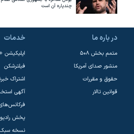
چندپاره آن است
در باره ما
خدمات
متمم بخش ۵۰۸
اپلیکیشن +VOA
منشور صدای آمریکا
فیلترشکن
حقوق و مقررات
اشتراک خبرن
قوانین تالار
آگهی استخد
فرکانس‌های 
پخش رادیو
یادگیری زبان انگلیسی
نسخه سبک 