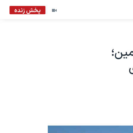
پخش زنده
مین؛