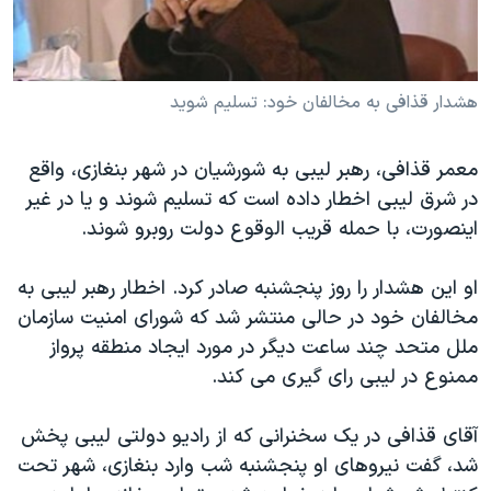
دنبال کنید
مستندها
فرهنگ و زندگی
حقوق شهروندی
انتخابات ریاست جمهوری آمریکا ۲۰۲۴
هشدار قذافی به مخالفان خود: تسلیم شوید
اقتصادی
حمله جمهوری اسلامی به اسرائیل
رمز مهسا
علم و فناوری
زبانهای مختلف
معمر قذافی، رهبر لیبی به شورشیان در شهر بنغازی، واقع
اسرائیل در جنگ
ورزش زنان در ایران
در شرق لیبی اخطار داده است که تسلیم شوند و یا در غیر
گالری عکس
اعتراضات زن، زندگی، آزادی
اینصورت، با حمله قریب الوقوع دولت روبرو شوند.
آرشیو پخش زنده
مجموعه مستندهای دادخواهی
او این هشدار را روز پنجشنبه صادر کرد. اخطار رهبر لیبی به
تریبونال مردمی آبان ۹۸
مخالفان خود در حالی منتشر شد که شورای امنیت سازمان
دادگاه حمید نوری
ملل متحد چند ساعت دیگر در مورد ایجاد منطقه پرواز
ممنوع در لیبی رای گیری می کند.
چهل سال گروگان‌گیری
قانون شفافیت دارائی کادر رهبری ایران
آقای قذافی در یک سخنرانی که از رادیو دولتی لیبی پخش
اعتراضات مردمی آبان ۹۸
شد، گفت نیروهای او پنجشنبه شب وارد بنغازی، شهر تحت