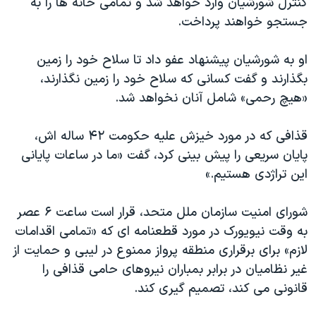
کنترل شورشیان وارد خواهد شد و تمامی خانه ها را به
اسرائیل در جنگ
جستجو خواهند پرداخت.
نرگس محمدی برنده جایزه نوبل صلح
همایش محافظه‌کاران آمریکا «سی‌پک»
او به شورشیان پیشنهاد عفو داد تا سلاح خود را زمین
بگذارند و گفت کسانی که سلاح خود را زمین نگذارند،
صفحه‌های ویژه
«هیچ رحمی» شامل آنان نخواهد شد.
سفر پرزیدنت ترامپ به چین
قذافی که در مورد خیزش علیه حکومت ۴۲ ساله اش،
پایان سریعی را پیش بینی کرد، گفت «ما در ساعات پایانی
این تراژدی هستیم.»
شورای امنیت سازمان ملل متحد، قرار است ساعت ۶ عصر
به وقت نیویورک در مورد قطعنامه ای که «تمامی اقدامات
لازم» برای برقراری منطقه پرواز ممنوع در لیبی و حمایت از
غیر نظامیان در برابر بمباران نیروهای حامی قذافی را
قانونی می کند، تصمیم گیری کند.