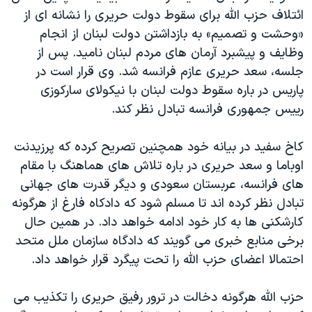
اسرائیل در جنگ
ائتلاف حزب الله برای سقوط دولت حریری را نشانه ای از
نرگس محمدی برنده جایزه نوبل صلح
«وحشت و تصمیم» به بازداشتن دولت لبنان از انجام
وظایف و پیشبرد آرمان های مردم لبنان نامید. پس از
همایش محافظه‌کاران آمریکا «سی‌پک»
جلسه، سعد حریری عازم فرانسه شد. وی قرار است در
صفحه‌های ویژه
پاریس در باره سقوط دولت لبنان با نیکولای سارکوزی
سفر پرزیدنت ترامپ به چین
رییس جمهوری فرانسه تبادل نظر کند.
کاخ سفید در بیانه خود همچنین تصریح کرده که پرزیدنت
اوباما و سعد حریری در باره تلاش های هماهنگ با مقام
های فرانسه، عربستان سعودی و دیگر قدرت های جهانی
تبادل نظر کرده اند تا مسلم شود که دادکاه فارغ از هرگونه
کارشکنی ها به کار خود ادامه خواهد داد. در همین حال
برخی منابع خبری می گویند که دادگاه سازمان ملل متحد
احتمالا اعضای حزب الله را تحت پیگرد قرار خواهد داد.
حزب الله هرگونه دخالت در ترور رفیق حریری را تکذیب می