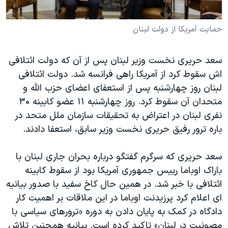
دنبال کنید
مستندها
فرهنگ و زندگی
حمایت آمریکا از دولت لبنان
حقوق شهروندی
انتخابات ریاست جمهوری آمریکا ۲۰۲۴
اقتصادی
حمله جمهوری اسلامی به اسرائیل
سعد حریری نخست وزیر لبنان پس از آن که دولت ائتلافی
رمز مهسا
علم و فناوری
اش سقوط کرد از آمریکا راهی فرانسه شد. دولت ائتلافی
زبانهای مختلف
اسرائیل در جنگ
ورزش زنان در ایران
لبنان روز چهارشنبه پس از استعفای اعضای حزب الله و
متحدان آن سقوط کرد. روز چهارشنبه ۱۱ عضو کابینه ۳۰
گالری عکس
اعتراضات زن، زندگی، آزادی
نفری لبنان در اعتراض به تحقیقات سازمان ملل متحد در
آرشیو پخش زنده
مجموعه مستندهای دادخواهی
باره ترور رفیق حریری نخست وزیر سابق، استعفا دادند.
تریبونال مردمی آبان ۹۸
سعد حریری که سرگرم گفتگو درباره بحران جاری لبنان با
دادگاه حمید نوری
باراک اوباما رییس جمهوری آمریکا بود از سقوط کابینه
چهل سال گروگان‌گیری
ائتلافی با خبر شد. در همین حال کاخ سفید با صدور بیانیه
قانون شفافیت دارائی کادر رهبری ایران
ای اعلام کرد پرزیدنت اوباما در این ملاقات بر اهمیت کار
دادگاه در کمک به پایان دادن به دوره «ترورهای سیاسی با
اعتراضات مردمی آبان ۹۸
مصونیت در لبنان» تاکید کرده است. بیانیه همچنین تلاش