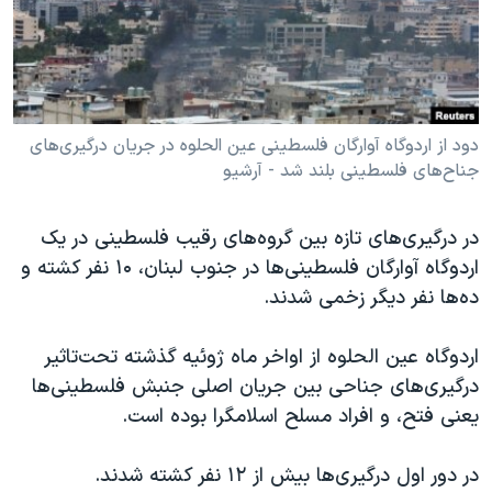
دنبال کنید
مستندها
فرهنگ و زندگی
حقوق شهروندی
انتخابات ریاست جمهوری آمریکا ۲۰۲۴
اقتصادی
حمله جمهوری اسلامی به اسرائیل
رمز مهسا
علم و فناوری
دود از اردوگاه آوارگان فلسطینی عین الحلوه در جریان درگیری‌های
زبانهای مختلف
جناح‌های فلسطینی بلند شد - آرشیو
اسرائیل در جنگ
ورزش زنان در ایران
گالری عکس
اعتراضات زن، زندگی، آزادی
در درگیری‌های تازه بین گروه‌های رقیب فلسطینی در یک
آرشیو پخش زنده
مجموعه مستندهای دادخواهی
اردوگاه آوارگان فلسطینی‌ها در جنوب لبنان، ۱۰ نفر کشته و
ده‌ها نفر دیگر زخمی شدند.
تریبونال مردمی آبان ۹۸
دادگاه حمید نوری
اردوگاه عین الحلوه از اواخر ماه ژوئیه گذشته تحت‌تاثیر
چهل سال گروگان‌گیری
درگیری‌های جناحی بین جریان اصلی جنبش فلسطینی‌ها
یعنی فتح، و افراد مسلح اسلامگرا بوده است.
قانون شفافیت دارائی کادر رهبری ایران
اعتراضات مردمی آبان ۹۸
در دور اول درگیری‌ها بیش از ۱۲ نفر کشته شدند.