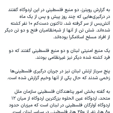
اسرائیل در جنگ
به گزارش رویترز، دو منبع فلسطینی در این اردوگاه گفتند
نرگس محمدی برنده جایزه نوبل صلح
در درگیری‌هایی که چند روز پیش و پس از یک ماه
همایش محافظه‌کاران آمریکا «سی‌پک»
آتش‌بس از سر گرفته شد، تاکنون دست‌کم ۱۰ نفر کشته
صفحه‌های ویژه
شده‌اند. شش تن از آنها از شبه‌نظامیان فتح و دو تن دیگر
از افراد مسلح اسلامگرا بوده‌اند.
سفر پرزیدنت ترامپ به چین
یک منبع امنیتی لبنان و دو منبع فلسطینی گفتند که دو
فرد کشته شده دیگر نیز غیرنظامی بودند.
پنج سرباز ارتش لبنان نیز در جریان درگیری فلسطینی‌ها
زخمی شدند که حال یکی از آنها وخیم گزارش شده است.
به گفته بخش امور پناهندگان فلسطینی سازمان ملل
متحد، اردوگاه عین الحلوه بزرگترین اردوگاه از میان ۱۲
اردوگاه آوارگان فلسطینی‌ در لبنان است که میزبان حدود
۸۰ هزار نفر از ۲۵۰ هزار فلسطینی در سراسر لبنان است.