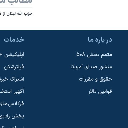
مطالب مر
نرگس محمدی برنده جایزه نوبل صلح
حزب الله لبنان ا
همایش محافظه‌کاران آمریکا «سی‌پک»
صفحه‌های ویژه
در باره ما
خدمات
سفر پرزیدنت ترامپ به چین
متمم بخش ۵۰۸
اپلیکیشن +VOA
منشور صدای آمریکا
فیلترشکن
حقوق و مقررات
اشتراک خبرن
قوانین تالار
آگهی استخد
فرکانس‌های 
پخش رادیو
یادگیری زبان انگلیسی