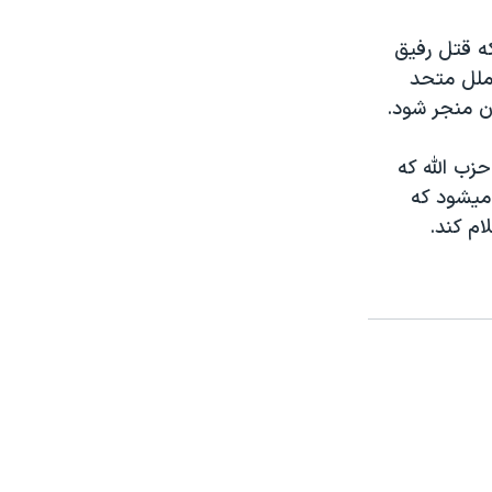
ه قتل رفیق
ملل متحد
ان منجر شود.
زب الله که
میشود که
ام کند.