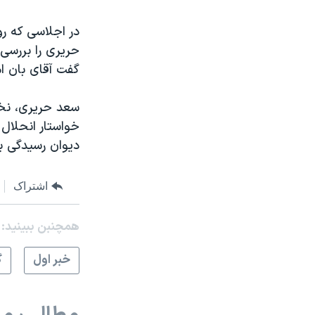
مستندها
فرهنگ و زندگی
حقوق شهروندی
انتخابات ریاست جمهوری آمریکا ۲۰۲۴
در اجلاسی که ر
حریری را بررسی
اقتصادی
حمله جمهوری اسلامی به اسرائیل
گفت آقای بان ام
رمز مهسا
علم و فناوری
اسرائیل در جنگ
ورزش زنان در ایران
سعد حریری، نخس
خواستار انحلال
گالری عکس
اعتراضات زن، زندگی، آزادی
دیوان رسیدگی بر
آرشیو پخش زنده
مجموعه مستندهای دادخواهی
تریبونال مردمی آبان ۹۸
اشتراک
دادگاه حمید نوری
همچنبن ببینید:
چهل سال گروگان‌گیری
قانون شفافیت دارائی کادر رهبری ایران
خبر اول
گ
اعتراضات مردمی آبان ۹۸
اسرائیل در جنگ