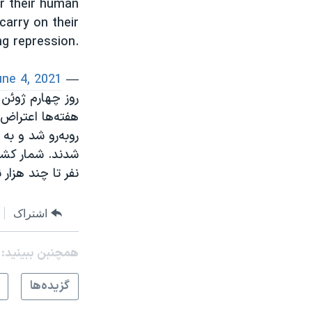
or their human
carry on their
ng repression.
une 4, 2021
— Ambassador Linda Thomas-Greenfield (@USAmbUN)
هفته‌ها اعتراض 
رو‌به‌رو شد و ب
شدند. شمار کشت
نفر تا چند هزار
اشتراک
همچنبن ببینید:
گزيده‌ها