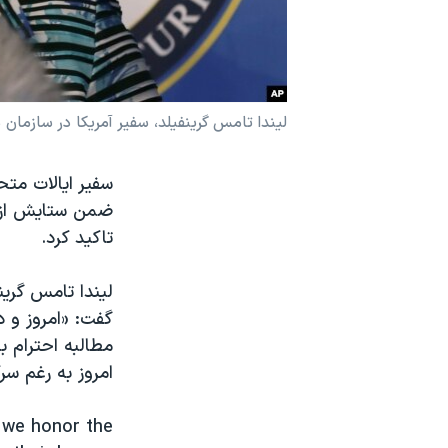
نرگس محمدی برنده جایزه نوبل صلح
همایش محافظه‌کاران آمریکا «سی‌پک»
صفحه‌های ویژه
لیندا تامس گرینفیلد، سفیر آمریکا در سازمان ملل، روز
سفر پرزیدنت ترامپ به چین
سفیر ایالات متح
ضمن ستایش از د
تاکید کرد.
گفت: «امروز و د
مطالبه احترام ب
امروز به رغم سر
 we honor the