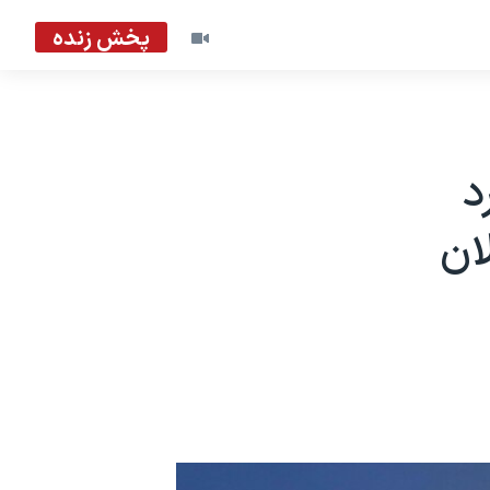
پخش زنده
د
ان