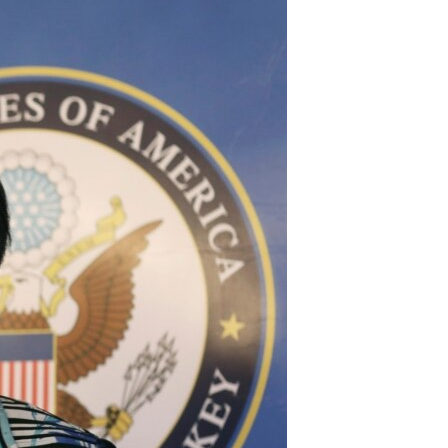
مستندها
فرهنگ و زندگی
حقوق شهروندی
انتخابات ریاست جمهوری آمریکا ۲۰۲۴
اقتصادی
حمله جمهوری اسلامی به اسرائیل
رمز مهسا
علم و فناوری
اسرائیل در جنگ
ورزش زنان در ایران
گالری عکس
اعتراضات زن، زندگی، آزادی
آرشیو پخش زنده
مجموعه مستندهای دادخواهی
تریبونال مردمی آبان ۹۸
دادگاه حمید نوری
چهل سال گروگان‌گیری
قانون شفافیت دارائی کادر رهبری ایران
اعتراضات مردمی آبان ۹۸
اسرائیل در جنگ