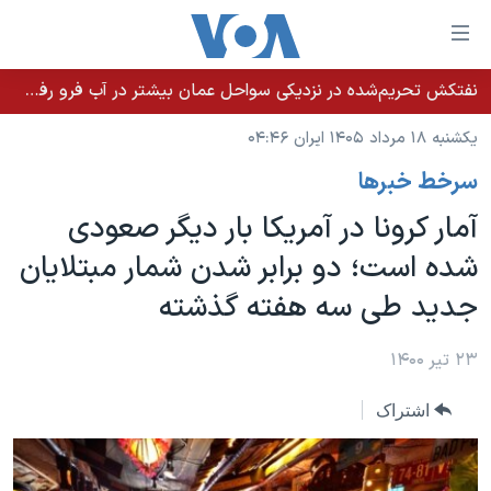
ینکهای
ابل
سترسی
نفتکش تحریم‌شده در نزدیکی سواحل عمان بیشتر در آب فرو رفت؛ نشت نفت ادامه دارد
خانه
هش
یکشنبه ۱۸ مرداد ۱۴۰۵ ایران ۰۴:۴۶
نسخه سبک وب‌سایت
ه
سرخط خبرها
حتوای
موضوع ها
صلی
آمار کرونا در آمریکا بار دیگر صعودی
برنامه های تلویزیونی
ایران
هش
شده است؛ دو برابر شدن شمار مبتلایان
جدول برنامه ها
ه
آمریکا
جدید طی سه هفته گذشته
فحه
صفحه‌های ویژه
جهان
صلی
فرکانس‌های صدای آمریکا
ورزشی
جام جهانی ۲۰۲۶
۲۳ تیر ۱۴۰۰
هش
پخش رادیویی
ه
گزیده‌ها
عملیات خشم حماسی
اشتراک
ستجو
۲۵۰سالگی آمریکا
ویژه برنامه‌ها
یادگیری زبان انگلیسی
ویدیوها
بایگانی برنامه‌های تلویزیونی