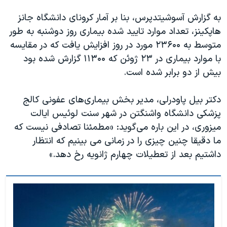
اسرائیل در جنگ
به گزارش آسوشیتدپرس، بنا بر آمار کرونای دانشگاه جانز
نرگس محمدی برنده جایزه نوبل صلح
هاپکینز، تعداد موارد تایید شده بیماری روز دوشنبه به طور
همایش محافظه‌کاران آمریکا «سی‌پک»
متوسط به ۲۳۶۰۰ مورد در روز افزایش یافت که در مقایسه
صفحه‌های ویژه
با موارد بیماری در ۲۳ ژوئن که ۱۱۳۰۰ گزارش شده بود
بیش از دو برابر شده است.
سفر پرزیدنت ترامپ به چین
دکتر بیل پاودرلی، مدیر بخش بیماری‌های عفونی کالج
پزشکی دانشگاه واشنگتن در شهر سنت لوئیس ایالت
میزوری، در این باره می‌گوید: «مطمئنا تصادفی نیست که
ما دقیقا چنین چیزی را در زمانی می بینیم که انتظار
داشتیم بعد از تعطیلات چهارم ژانویه رخ دهد.»