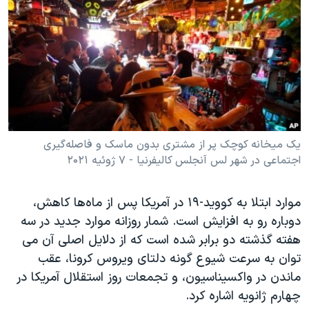
دنبال کنید
مستندها
فرهنگ و زندگی
حقوق شهروندی
انتخابات ریاست جمهوری آمریکا ۲۰۲۴
اقتصادی
حمله جمهوری اسلامی به اسرائیل
رمز مهسا
علم و فناوری
زبانهای مختلف
اسرائیل در جنگ
ورزش زنان در ایران
گالری عکس
اعتراضات زن، زندگی، آزادی
یک میخانه کوچک پر از مشتری بدون ماسک و فاصله‌گیری
اجتماعی در شهر لس آنجلس کالیفرنیا - ۷ ژوئیه ۲۰۲۱
آرشیو پخش زنده
مجموعه مستندهای دادخواهی
تریبونال مردمی آبان ۹۸
موارد ابتلا به کووید-۱۹ در آمریکا پس از ماه‌ها کاهش،
دادگاه حمید نوری
دوباره رو به افزایش است. شمار روزانه موارد جدید در سه
چهل سال گروگان‌گیری
هفته گذشته دو برابر شده است که از دلایل اصلی آن می
توان به سرعت شیوع گونه دلتای ویروس کرونا، عقب
قانون شفافیت دارائی کادر رهبری ایران
ماندن در واکسیناسیون، و تجمعات روز استقلال آمریکا در
اعتراضات مردمی آبان ۹۸
چهارم ژانویه اشاره کرد.