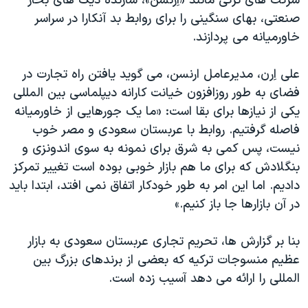
شرکت های ترکی مانند «اِرنسن»، سازنده دیگ های بخار
اسرائیل در جنگ
صنعتی، بهای سنگینی را برای روابط بد آنکارا در سراسر
نرگس محمدی برنده جایزه نوبل صلح
خاورمیانه می پردازند.
همایش محافظه‌کاران آمریکا «سی‌پک»
علی اِرن، مدیرعامل ارنسن، می گوید یافتن راه تجارت در
صفحه‌های ویژه
فضای به طور روزافزون خیانت کارانه دیپلماسی بین المللی
سفر پرزیدنت ترامپ به چین
یکی از نیازها برای بقا است: «ما یک جورهایی از خاورمیانه
فاصله گرفتیم. روابط با عربستان سعودی و مصر خوب
نیست، پس کمی به شرق برای نمونه به سوی اندونزی و
بنگلادش که برای ما هم بازار خوبی بوده است تغییر تمرکز
دادیم. اما این امر به طور خودکار اتفاق نمی افتد، ابتدا باید
در آن بازارها جا باز کنیم.»
بنا بر گزارش ها، تحریم تجاری عربستان سعودی به بازار
عظیم منسوجات ترکیه که بعضی از برندهای بزرگ بین
المللی را ارائه می دهد آسیب زده است.