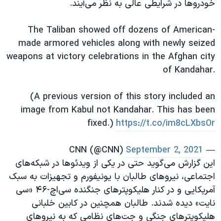
خودروها در شرایطی عالی به نظر می‌آیند.
اسرائیل در جنگ
نرگس محمدی برنده جایزه نوبل صلح
The Taliban showed off dozens of American-
همایش محافظه‌کاران آمریکا «سی‌پک»
made armored vehicles along with newly seized
weapons at victory celebrations in the Afghan city
صفحه‌های ویژه
of Kandahar.
سفر پرزیدنت ترامپ به چین
(A previous version of this story included an
image from Kabul not Kandahar. This has been
fixed.)
https://t.co/im8cLXbsOr
September 2, 2021
— CNN (@CNN)
این گزارش می‌گوید حتی در یکی از ویدئوها در شبکه‌های
اجتماعی، نیروهای طالبان با یونیفورم و تجهیزات به سبک
آمریکایی و در کنار هلیکوپترهای جنگنده سی‌اچ-۴۶ «سی
نایت» دیده شدند. طالبان همچنین در کابین خلبانی
هلیکوپترهای جنگی و جت‌های نظامی که به نیروهای