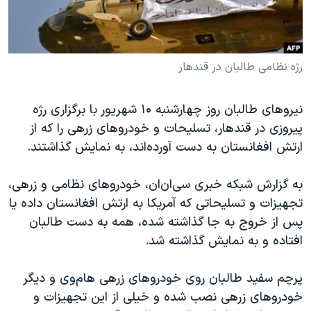
دنبال کنید
مستندها
فرهنگ و زندگی
حقوق شهروندی
انتخابات ریاست جمهوری آمریکا ۲۰۲۴
اقتصادی
حمله جمهوری اسلامی به اسرائیل
رژه نظامی طالبان در قندهار
رمز مهسا
علم و فناوری
زبانهای مختلف
نیروهای طالبان روز چهارشنبه ۱۰ شهریور با برگزاری رژه
اسرائیل در جنگ
ورزش زنان در ایران
پیروزی در قندهار، تسلیحات و خودروهای زرهی را که از
گالری عکس
اعتراضات زن، زندگی، آزادی
ارتش افغانستان به دست آورده‌اند، به نمایش گذاشتند.
آرشیو پخش زنده
مجموعه مستندهای دادخواهی
به گزارش شبکه خبری سی‌ان‌ان، خودروهای نظامی و زرهی،
تریبونال مردمی آبان ۹۸
تجهیزات و تسلیحاتی که آمریکا به ارتش افغانستان داده یا
دادگاه حمید نوری
پس از خروج به جا گذاشته شده، همه به دست طالبان
افتاده و به نمایش گذاشته شد.
چهل سال گروگان‌گیری
قانون شفافیت دارائی کادر رهبری ایران
پرچم سفید طالبان روی خودروهای زرهی هام‌وی و دیگر
اعتراضات مردمی آبان ۹۸
خودروهای زرهی نصب شده و خیلی از این تجهیزات و