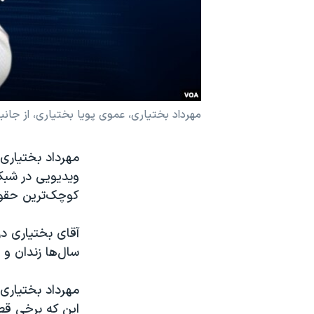
نرگس محمدی برنده جایزه نوبل صلح
همایش محافظه‌کاران آمریکا «سی‌پک»
صفحه‌های ویژه
سفر پرزیدنت ترامپ به چین
مهرداد بختیاری،‌ عموی پویا بختیاری، از جانباخ
ویدیویی در شبکه
کوچک‌ترین حقوق
آقای بختیاری در
سال‌ها زندان و 
مهرداد بختیاری
این که برخی قصد