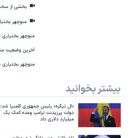
بخشی از سخنان مادر پو
منوچهر بختیاری: فرزندم پویا
منوچهر بختیاری م
آخرین وضعیت منوچهر ب
منوچهر بختیاری یک
بیشتر بخوانید
«ال تیگره» رئیس جمهوری کلمبیا شد؛
دولت پرزیدنت ترامپ وعده کمک یک
میلیارد دلاری داد
تاد بلانش وزیر دادگستری دولت