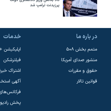
پرزیدنت ترامپ شد
در باره ما
خدمات
متمم بخش ۵۰۸
اپلیکیشن +VOA
منشور صدای آمریکا
فیلترشکن
حقوق و مقررات
اشتراک خبرن
قوانین تالار
آگهی استخد
فرکانس‌های 
پخش رادیو