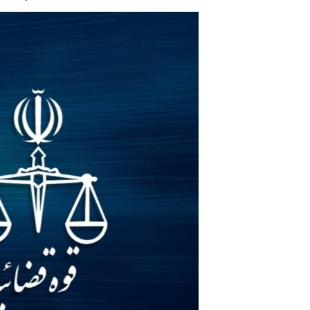
مستندها
فرهنگ و زندگی
حقوق شهروندی
انتخابات ریاست جمهوری آمریکا ۲۰۲۴
اقتصادی
حمله جمهوری اسلامی به اسرائیل
رمز مهسا
علم و فناوری
اسرائیل در جنگ
ورزش زنان در ایران
گالری عکس
اعتراضات زن، زندگی، آزادی
آرشیو پخش زنده
مجموعه مستندهای دادخواهی
تریبونال مردمی آبان ۹۸
دادگاه حمید نوری
چهل سال گروگان‌گیری
قانون شفافیت دارائی کادر رهبری ایران
اعتراضات مردمی آبان ۹۸
اسرائیل در جنگ