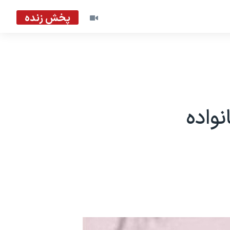
پخش زنده
واده