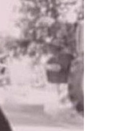
مستندها
فرهنگ و زندگی
حقوق شهروندی
انتخابات ریاست جمهوری آمریکا ۲۰۲۴
اقتصادی
حمله جمهوری اسلامی به اسرائیل
رمز مهسا
علم و فناوری
اسرائیل در جنگ
ورزش زنان در ایران
گالری عکس
اعتراضات زن، زندگی، آزادی
آرشیو پخش زنده
مجموعه مستندهای دادخواهی
تریبونال مردمی آبان ۹۸
دادگاه حمید نوری
چهل سال گروگان‌گیری
قانون شفافیت دارائی کادر رهبری ایران
اعتراضات مردمی آبان ۹۸
اسرائیل در جنگ