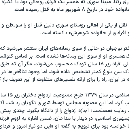
ری رکنا، مبینا سوری که همسر یک فردی روحانی بود با انگیز
تاریخ ۸ شهریور ماه به قتل رسیده است.
ه نقل از یکی از اهالی روستای سوری دلیل قتل او را سوءظن 
و افرادی از خانواده شوهرش» دانسته است.
ر نوجوان در حالی از سوی رسانه‌های ایران منتشر می‌شود که 
همسری او از سوی این رسانه‌ها نشده است. بر اساس كنوان
کودک،‌ به طور کلی افراد زير ۱۸ سال کودک محسوب می‌شوند، مگر آن ک
ودک سن بلوغ كمتر‌ تشخيص داده شود. اما وجود تناقض‌ها در 
در ایران، راه را برای ارائه تفسیرهای متفاوت از این تعریف باز
مجلس شورای اسلامی
ویب کرد. اما این مصوبه مجلس توسط شورای نگهبان رد شد. اک
 رعایت «مصلحت» اجازه ازدواج را از دادگاه بگیرد. چندی پیش آی
جمهوری اسلامی، در دیدار با مداحان، ضمن اشاره به لزوم فرزند
ها خواسته بود برای ترویج به گفته او «این دو نیاز امروز و فر