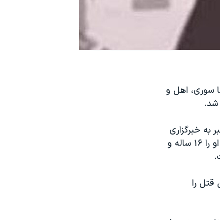
 سوری،‌ اهل و
شد.
 با اعلام این خبر به خبرگزاری
صدا و سیما گفت، در پی پیدا شدن جسد این «نوعروس»، که برخی منابع سن او را ۱۶ ساله و
 قتل را