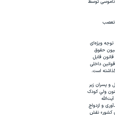
ه ناموسی توسط
و تعصب
توجه ویژه‌ای
سيون حقوق
ه طبق قانون قابل
قوانین داخلی
 گذاشته است.
 در سال ۱۳۷۹ طرح ممنوعیت ازدواج دختران زیر ۱۵ سال و پسران زیر
نون ولیِ کودک
ت‌الله
آوری و ازدواج
دای کشور» نقش