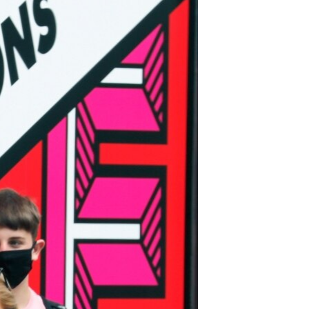
مستندها
فرهنگ و زندگی
حقوق شهروندی
انتخابات ریاست جمهوری آمریکا ۲۰۲۴
اقتصادی
حمله جمهوری اسلامی به اسرائیل
رمز مهسا
علم و فناوری
اسرائیل در جنگ
ورزش زنان در ایران
گالری عکس
اعتراضات زن، زندگی، آزادی
آرشیو پخش زنده
مجموعه مستندهای دادخواهی
تریبونال مردمی آبان ۹۸
دادگاه حمید نوری
چهل سال گروگان‌گیری
قانون شفافیت دارائی کادر رهبری ایران
اعتراضات مردمی آبان ۹۸
اسرائیل در جنگ