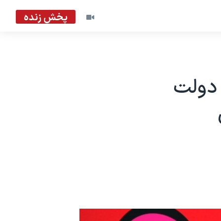
پخش زنده
 دولت