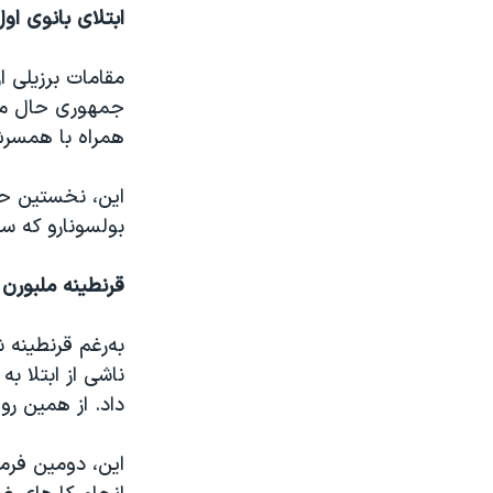
ابتلای بانوی او
مقامات برزیلی از
جمهوری حال میش
همراه با همسرش
این، نخستین حض
بولسونارو که س
قرنطینه ملبورن
به‌رغم قرنطینه 
داد. از همین ر
این، دومین فرما