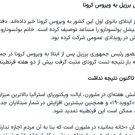
ل برزیل به ویروس کرونا
 ابتلای بانوی اول این کشور به ویروس کرونا خبر داده‌‌اند. دفت
ل بولسونارو را مساعد توصیف کرده است. خانم بولسونارو، 
 در رویدادی عمومی شرکت کرده بود.
ور رئیس جمهوری برزیل پس از ابتلا به ویروس کرونا در جمع
ه بار نتیجه تست کرونای مثبت گرفت بیش از دو هفته قرنطینه 
 تاکنون نتیجه نداشت
شش هفته‌ای در ملبورن، ایالت ویکتوریای استرالیا بالاترین میز
ناشی از ابتلا به «کووید-۱۹» و همچنین بیشترین افزایش در شمار مبتلایان
و، ممکن است این قرنطینه تمدید شود.
ن «خانه بمانید» در ملبورن است که بنا به آن مردم اجازه ندارن