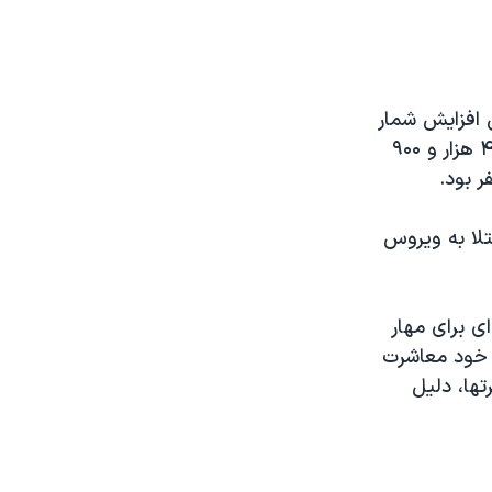
 افزایش شمار
مبتلایان به تعویق انداخت. به گفته نخست وزیر بریتانیا، در حال حاضر حدود ۴ هزار و ۹۰۰
ی از ابتلا به ویروس
ی برای مهار
ده خود معاشرت
تها، دلیل