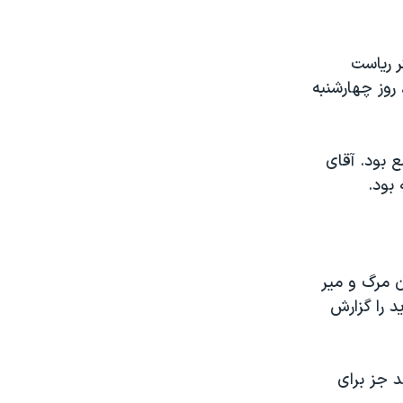
ر ریاست
روز چهارشنبه
 بود. آقای
بود.
ان مرگ و میر
 جدید را گزارش
د جز برای