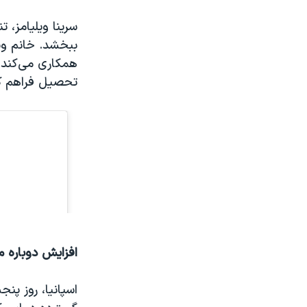
ببخشد. خانم ویل
تحصیل فراهم ک
افزایش دوباره مب