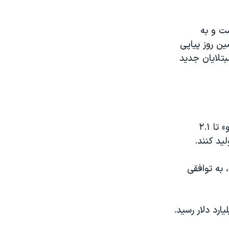
ت و به
ین روز پیاپی
د شکست اما شمار مبتلایان جدید
دولت آمریکا به شرکت داروسازی فرانسوی «سنوفی» و شرکت بریتانیایی «گلکسو» تا ۲.۱
 به توافقی