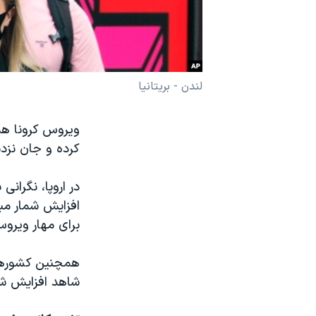
نرگس محمدی برنده جایزه نوبل صلح
همایش محافظه‌کاران آمریکا «سی‌پک»
صفحه‌های ویژه
لندن - بریتانیا
سفر پرزیدنت ترامپ به چین
ویروس کرونا ه
کرده و جان نزدیک به ۷۰۰ هزار نفر 
در اروپا، نگرانی
افزایش شمار مبت
برای مهار ویروس
همچنین کشورهای 
شاهد افزایش شم