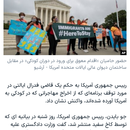
دنبال کنید
مستندها
فرهنگ و زندگی
حقوق شهروندی
انتخابات ریاست جمهوری آمریکا ۲۰۲۴
اقتصادی
حمله جمهوری اسلامی به اسرائیل
رمز مهسا
علم و فناوری
زبانهای مختلف
اسرائیل در جنگ
ورزش زنان در ایران
گالری عکس
اعتراضات زن، زندگی، آزادی
حضور حامیان «اقدام معوق برای ورود در دوران کودکی» در مقابل
ساختمان دیوان عالی ایالات متحده آمریکا - آرشیو
آرشیو پخش زنده
مجموعه مستندهای دادخواهی
تریبونال مردمی آبان ۹۸
رییس جمهوری آمریکا به حکم یک قاضی فدرال ایالتی در
دادگاه حمید نوری
مورد توقف برنامه‌ای که از اخراج مهاجرانی که در کودکی به
چهل سال گروگان‌گیری
آمریکا آورده شده‌اند، واکنش نشان داد.
قانون شفافیت دارائی کادر رهبری ایران
جو بایدن، رییس جمهوری امریکا، روز شنبه در بیانیه ای که
اعتراضات مردمی آبان ۹۸
توسط کاخ سفید منتشر شد، گفت وزارت دادگستری علیه