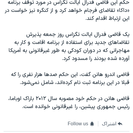
اسرائیل در جنگ
حکم این قاضی فدرال ایالت تگزاس در مورد توقف برنامه
«داکا» تقاضای فرجام خواهد کرد و از کنگره نیز خواست در
نرگس محمدی برنده جایزه نوبل صلح
این ارتباط اقدام کند.
همایش محافظه‌کاران آمریکا «سی‌پک»
صفحه‌های ویژه
یک قاضی فدرال ایالت تگزاس روز جمعه پذیرش
تقاضاهای جدید برای استفاده از برنامه اقامت و کار به
سفر پرزیدنت ترامپ به چین
مهاجرانی که در دوران کودکی به طور غیرقانونی به آمریکا
آورده شده بودند را مسدود کرد.
قاضی اندرو هانن گفت، این حکم صدها هزار نفری را که
قبلا در این برنامه ثبت نام کرده‌اند، شامل نمی‌شود.
قاضی هانن در حکم خود مصوبه سال ۲۰۱۲ باراک اوباما،
رئیس جمهوری پیشین، را غیرقانونی خوانده است.
اشتراک
Follow us