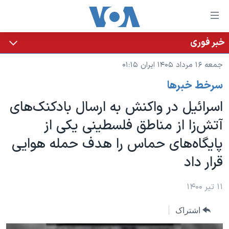
ینکهای
ابل
سترسی
خبر فوری
خانه
هش
جمعه ۱۶ مرداد ۱۴۰۵ ایران ۰۱:۱۵
نسخه سبک وب‌سایت
ه
سرخط خبرها
حتوای
موضوع ها
صلی
اسرائیل در واکنش به ارسال بادکنک‌های
برنامه های تلویزیونی
ایران
هش
آتش‌زا از مناطق فلسطینی یکی از
جدول برنامه ها
ه
آمریکا
پایگاه‌های حماس را هدف حمله هوایی
فحه
صفحه‌های ویژه
جهان
صلی
قرار داد
فرکانس‌های صدای آمریکا
ورزشی
جام جهانی ۲۰۲۶
هش
پخش رادیویی
ه
گزیده‌ها
عملیات خشم حماسی
۱۱ تیر ۱۴۰۰
ستجو
۲۵۰سالگی آمریکا
ویژه برنامه‌ها
یادگیری زبان انگلیسی
اشتراک
ویدیوها
بایگانی برنامه‌های تلویزیونی