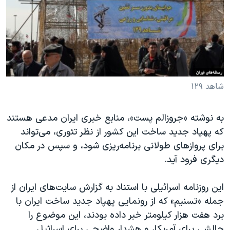
دنبال کنید
مستندها
فرهنگ و زندگی
حقوق شهروندی
انتخابات ریاست جمهوری آمریکا ۲۰۲۴
اقتصادی
حمله جمهوری اسلامی به اسرائیل
رمز مهسا
علم و فناوری
زبانهای مختلف
اسرائیل در جنگ
ورزش زنان در ایران
شاهد ۱۲۹
گالری عکس
اعتراضات زن، زندگی، آزادی
به نوشته «جروزالم پست»، منابع خبری ایران مدعی هستند
آرشیو پخش زنده
مجموعه مستندهای دادخواهی
که پهپاد جدید ساخت این کشور از نظر تئوری، می‌تواند
تریبونال مردمی آبان ۹۸
برای پروازهای طولانی برنامه‌ریزی شود، و سپس در مکان
دیگری فرود آید.
دادگاه حمید نوری
چهل سال گروگان‌گیری
این روزنامه اسرائیلی با استناد به گزارش سایت‌های ایران از
قانون شفافیت دارائی کادر رهبری ایران
جمله «تسنیم» که از رونمایی پهپاد جدید ساخت ایران با
برد هفت هزار کیلومتر خبر داده بودند، این موضوع را
اعتراضات مردمی آبان ۹۸
چالشی برای آمریکا، ‌و هشدار واضحی برای اسرائیل