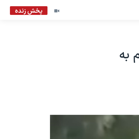
پخش زنده
 به