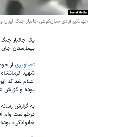
نرگس محمدی برنده جایزه نوبل صلح
همایش محافظه‌کاران آمریکا «سی‌پک»
جهانگیر آزادی میان‌کوهی جانباز جنگ ایران و
صفحه‌های ویژه
یک جانباز جنگ ا
سفر پرزیدنت ترامپ به چین
بیمارستان جان خ
تصاویری
از خود
اعلام شد که این
بوده و گزارش شده که درخواست ۸میلیون تو
به گزارش رسانه
درخواست وام آقا
خانوادگی» بوده