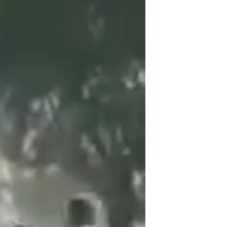
مستندها
فرهنگ و زندگی
حقوق شهروندی
انتخابات ریاست جمهوری آمریکا ۲۰۲۴
اقتصادی
حمله جمهوری اسلامی به اسرائیل
رمز مهسا
علم و فناوری
اسرائیل در جنگ
ورزش زنان در ایران
گالری عکس
اعتراضات زن، زندگی، آزادی
آرشیو پخش زنده
مجموعه مستندهای دادخواهی
تریبونال مردمی آبان ۹۸
دادگاه حمید نوری
چهل سال گروگان‌گیری
قانون شفافیت دارائی کادر رهبری ایران
اعتراضات مردمی آبان ۹۸
اسرائیل در جنگ