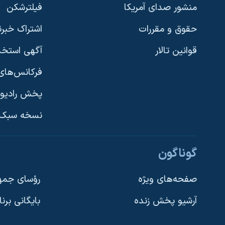
منشور صدای آمریکا
فیلترشکن
حقوق و مقررات
اشتراک خبرن
قوانین تالار
آگهی استخد
فرکانس‌های 
پخش رادیو
یادگیری زبان انگلیسی
نسخه سبک 
دنبال کنید
گوناگون
صفحه‌های ویژه
رؤسای جمهو
آرشیو پخش زنده
بایگانی برن
زبانهای مختلف