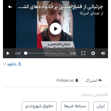
جزئیاتی از فشار امنیتی بر خانواده‌های کشته‌شدگان پرواز۷۵۲ در گفتگو با مهرزاد زارعی
از
صدای آمریکا
No media source currently available
0:00
3:08
دانلود
اشتراک
Follow us
همچنبن ببینید:
ايران
سرخط خبرها
حقوق شهروندی