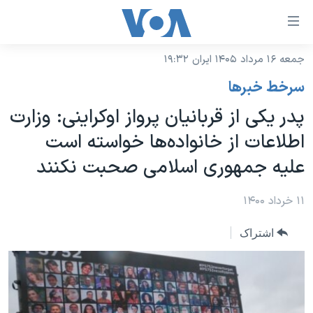
ینکهای
ابل
سترسی
جمعه ۱۶ مرداد ۱۴۰۵ ایران ۱۹:۳۲
خانه
هش
سرخط خبرها
نسخه سبک وب‌سایت
ه
پدر یکی از قربانیان پرواز اوکراینی: وزارت
حتوای
موضوع ها
اطلاعات از خانواده‌ها خواسته است
صلی
برنامه های تلویزیونی
ایران
هش
علیه جمهوری اسلامی صحبت نکنند
جدول برنامه ها
ه
آمریکا
فحه
صفحه‌های ویژه
۱۱ خرداد ۱۴۰۰
جهان
صلی
فرکانس‌های صدای آمریکا
ورزشی
جام جهانی ۲۰۲۶
هش
اشتراک
پخش رادیویی
ه
گزیده‌ها
عملیات خشم حماسی
ستجو
۲۵۰سالگی آمریکا
ویژه برنامه‌ها
یادگیری زبان انگلیسی
ویدیوها
بایگانی برنامه‌های تلویزیونی