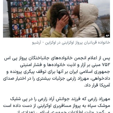
دنبال کنید
مستندها
فرهنگ و زندگی
حقوق شهروندی
انتخابات ریاست جمهوری آمریکا ۲۰۲۴
اقتصادی
حمله جمهوری اسلامی به اسرائیل
رمز مهسا
علم و فناوری
زبانهای مختلف
اسرائیل در جنگ
ورزش زنان در ایران
خانواده قربانیان پرواز اوکراینی در اوکراین - آرشیو
گالری عکس
اعتراضات زن، زندگی، آزادی
پس از اعلام انجمن خانواده‌های جانباختگان پرواز پی اس
آرشیو پخش زنده
مجموعه مستندهای دادخواهی
۷۵۲ مبنی بر آزار و اذیت خانواده‌ها و فشار امنیتی
تریبونال مردمی آبان ۹۸
جمهوری اسلامی ایران بر آنها برای توقف پیگری پرونده و
دادخواهی، مهرزاد زارعی جزئیات بیشتری را در اختیار صدای
دادگاه حمید نوری
آمریکا قرار داد.
چهل سال گروگان‌گیری
قانون شفافیت دارائی کادر رهبری ایران
مهرزاد زارعی که فرزند جوانش آراد زارعی را در پی شلیک
موشک سپاه به پرواز مسافربری اوکراینی از دست داده است
اعتراضات مردمی آبان ۹۸
می‌گوید وزارت اطلاعات جمهوری اسلامی تعدادی از