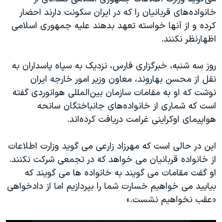
اسرائیل در جنگ
خانواده‌های قربانیان را که در ایران سکونت دارند احضار
نرگس محمدی برنده جایزه نوبل صلح
کرده و از آنها خواسته تعهد بدهند علیه جمهوری اسلامی
اظهارنظر نکنند.
همایش محافظه‌کاران آمریکا «سی‌پک»
صفحه‌های ویژه
روز سه شنبه، خبرگزاری فارس، نزدیک به سپاه پاسداران به
سفر پرزیدنت ترامپ به چین
نقل از محسن بهاروند، معاون وزیر امور خارجه ایران
نوشت که او به مقامات سازمان بین‌المللی هوانوردی گفته
است که شماری از خانواده‌های جانباختگان سانحه
هواپیمای اوکراینی غرامت دریافت کرده‌اند.
این در حالی است که مهرزاد زارعی می گوید وزارت اطلاعات
از خانواده قربانیان می خواهد که در تجمعی شرکت نکنند.
او گفت مقامات می گویند به خانواده ها می گویند که
بیایید می خواهیم خسارت شما را بپردازیم اما از دادخواهی
«عقب نخواهیم نشست.»