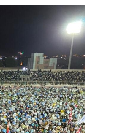
مستندها
فرهنگ و زندگی
حقوق شهروندی
انتخابات ریاست جمهوری آمریکا ۲۰۲۴
اقتصادی
حمله جمهوری اسلامی به اسرائیل
رمز مهسا
علم و فناوری
اسرائیل در جنگ
ورزش زنان در ایران
گالری عکس
اعتراضات زن، زندگی، آزادی
آرشیو پخش زنده
مجموعه مستندهای دادخواهی
تریبونال مردمی آبان ۹۸
دادگاه حمید نوری
چهل سال گروگان‌گیری
قانون شفافیت دارائی کادر رهبری ایران
اعتراضات مردمی آبان ۹۸
اسرائیل در جنگ