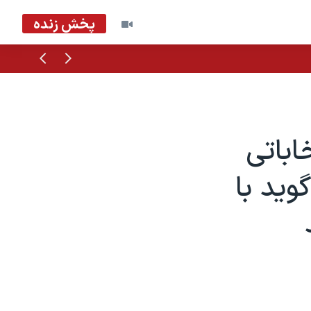
پخش زنده
قبلی
بعدی
نتخاباتی
وید با