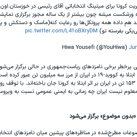
ت کرونا برای میتینگ انتخاباتی آقای رئیسی در خوزستان.
اون 
ره ورشکست میشه چون بیشتر از یک ساله مجوز برگزاری نمای
هد هم داده همه پروتکل‌ها رو رعایت کنه(ماسک و دستکش و پد
ی‌یکی بفرسته تو)
pic.twitter.com/L41oBXryDM
Jun
ی پرخطر برخی نامزدهای ریاست‌جمهوری در حالی برگزار می‌شو
ها، میزان ابتلا به کووید-۱۹ در ایران از مرز سه میلیون تن عبور کرده
شبانه‌روز گذشته ۱۵۳ تن در ایران بر اثر ابتلا به کرونا جان باخته‌اند. با توقف ر
«بدون موضوع» برگزار می‌شود
وعات مطرح‌شده در مناظره‌های پیشین میان نامزدهای انتخاب