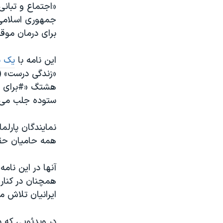
«اجتماع و تبان
برای درمان موقت
این نامه با
یک پ
«زندگی درست» (ن
ستوده جلب می‌ک
نمایندگان پارلم
همه حامیان حقو
آنها در این نام
همچنان در كنار 
ایرانیان تلاش م
در ویدئویی که د