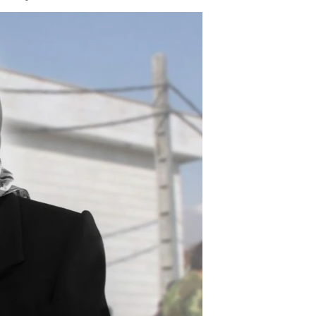
مستندها
فرهنگ و زندگی
حقوق شهروندی
انتخابات ریاست جمهوری آمریکا ۲۰۲۴
اقتصادی
حمله جمهوری اسلامی به اسرائیل
رمز مهسا
علم و فناوری
اسرائیل در جنگ
ورزش زنان در ایران
گالری عکس
اعتراضات زن، زندگی، آزادی
آرشیو پخش زنده
مجموعه مستندهای دادخواهی
تریبونال مردمی آبان ۹۸
دادگاه حمید نوری
چهل سال گروگان‌گیری
قانون شفافیت دارائی کادر رهبری ایران
اعتراضات مردمی آبان ۹۸
اسرائیل در جنگ