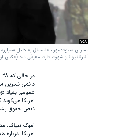
نرگس محمدی برنده جایزه نوبل صلح
همایش محافظه‌کاران آمریکا «سی‌پک»
صفحه‌های ویژه
سفر پرزیدنت ترامپ به چین
نسرین ستوده مهرماه امسال به دلیل «مبارزه برا
آلترناتیو نیز شهرت دارد، معرفی شد (عکس آ
در حالی که ۳۸ عضو پارلمان آلمان در
دائمی نسرین ست
عمومی بنیاد «زن
آمریکا می‌گوید 
نقض حقوق بشر
اموک ببیاک، مد