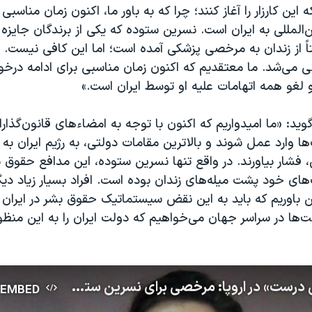
این کارزار را آغاز کنند؛ چرا که به باور ما، اکنون زمان مناسبی 
‌المللی به ایران است. نسرین ستوده که یکی از برندگان جایزه 
تاً از زندان به مرخصی پزشکی آمده است؛ اما این کافی نیست. او
ی می‌‌شد. ما معتقدیم که اکنون زمان مناسبی برای ادامه در
و لغو همه اتهامات علیه او توسط ایران است.»
وید: «ما امیدواریم که اکنون با توجه به امضاءهای قانون‌گذارا
ها وارد عمل شوند و بالاترین مقامات دولتی، به رژیم ایران به 
فشار بیاورند. در واقع تنها نسرین ستوده، این مدافع حقوق 
های خود پشت میله‌های زندان بوده است. افراد بسیار زیاد دیگ
ن باوریم که باید به این نقض سیستماتیک حقوق بشر در ایران 
ت‌ها در سراسر جهان می‌خواهیم که دولت ایران را به این منظ
بنیاد «زندگی درست» در اروپا: مرخصی برای نسرین ستوده کافی نیست؛ باید آزاد شود
EMBED