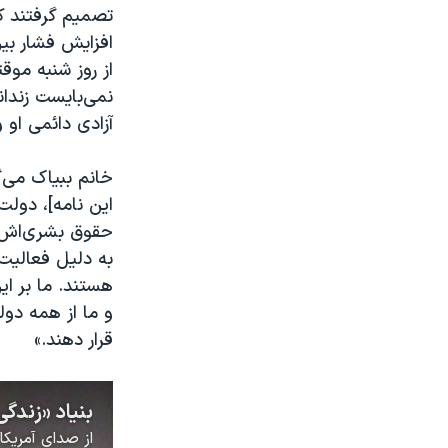
تصمیم گرفتند که 
افزایش فشار بین
از روز شنبه موق
نمی‌بایست زندان
آزادی دائمی او 
خانم ببیاک می‌گ
این نامه]، دولت‌
حقوق بشری‌اش، 
به دلیل فعالیت‌
هستند. ما بر ای
و ما از همه دول
قرار دهند.»
از
صدای آمریکا