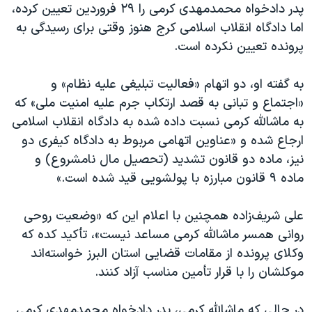
اسرائیل در جنگ
پدر دادخواه محمدمهدی کرمی را ۲۹ فروردین تعیین کرده،
اما دادگاه انقلاب اسلامی کرج هنوز وقتی برای رسیدگی به
نرگس محمدی برنده جایزه نوبل صلح
پرونده تعیین نکرده است.
همایش محافظه‌کاران آمریکا «سی‌پک»
صفحه‌های ویژه
به گفته او، دو اتهام «فعالیت تبلیغی علیه نظام» و
«اجتماع و تبانی به قصد ارتکاب جرم علیه امنیت ملی» که
سفر پرزیدنت ترامپ به چین
به ماشالله کرمی نسبت داده شده به دادگاه انقلاب اسلامی
ارجاع شده و «عناوین اتهامی مربوط به دادگاه کیفری دو
نیز، ماده دو قانون تشدید (تحصیل مال نامشروع) و
ماده ۹ قانون مبارزه با پولشویی قید شده است.»
علی شریف‌زاده همچنین با اعلام این که «وضعیت روحی
روانی همسر ماشالله کرمی مساعد نیست»، تأکید کده که
وکلای پرونده از مقامات قضایی استان البرز خواسته‌اند
موکلشان را با قرار تأمین مناسب آزاد کنند.
در حالی که ماشالله کرمی، پدر دادخواه محمدمهدی کرمی