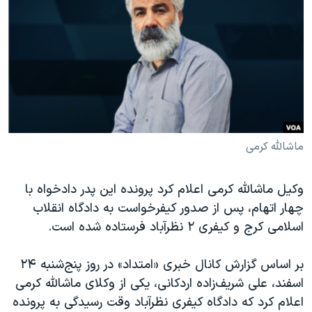
دنبال کنید
مستندها
فرهنگ و زندگی
حقوق شهروندی
انتخابات ریاست جمهوری آمریکا ۲۰۲۴
اقتصادی
حمله جمهوری اسلامی به اسرائیل
رمز مهسا
علم و فناوری
زبانهای مختلف
اسرائیل در جنگ
ورزش زنان در ایران
گالری عکس
اعتراضات زن، زندگی، آزادی
ماشالله کرمی
آرشیو پخش زنده
مجموعه مستندهای دادخواهی
وکیل ماشالله کرمی اعلام کرد پرونده این پدر دادخواه با
تریبونال مردمی آبان ۹۸
چهار اتهام، پس از صدور کیفرخواست به دادگاه انقلاب
دادگاه حمید نوری
اسلامی کرج و کیفری ۲ نظرآباد فرستاده شده است.
چهل سال گروگان‌گیری
بر اساس گزارش کانال خبری «امتداد» در روز پنج‌شنبه ۲۴
قانون شفافیت دارائی کادر رهبری ایران
اسفند، علی شریف‌زاده اردکانی، یکی از وکلای ماشالله کرمی
اعتراضات مردمی آبان ۹۸
اعلام کرد که دادگاه کیفری نظرآباد وقت رسیدگی به پرونده