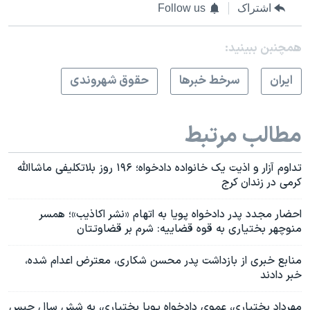
اشتراک
Follow us
همچنبن ببینید:
ايران
سرخط خبرها
حقوق شهروندی
مطالب مرتبط
تداوم آزار و اذیت یک خانواده دادخواه؛ ۱۹۶ روز بلاتکلیفی ماشاالله
کرمی در زندان کرج
احضار مجدد پدر دادخواه پویا به اتهام «نشر اکاذیب»؛ همسر
منوچهر بختیاری به قوه قضاییه: شرم بر قضاوتتان
منابع خبری از بازداشت پدر محسن شکاری، معترض اعدام شده،
خبر دادند
مهرداد بختیاری، عموی دادخواه پویا بختیاری، به شش سال حبس