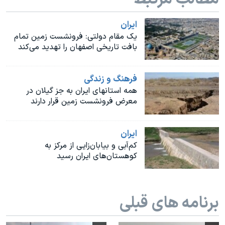
اسرائیل در جنگ
نرگس محمدی برنده جایزه نوبل صلح
ايران
یک مقام دولتی: فرونشست زمین تمام
همایش محافظه‌کاران آمریکا «سی‌پک»
بافت تاریخی اصفهان را تهدید می‌کند
صفحه‌های ویژه
سفر پرزیدنت ترامپ به چین
فرهنگ و زندگی
همه استانهای ایران به جز گیلان در
معرض فرونشست زمین قرار دارند
ايران
کم‌آبی و بیابان‌زایی از مرکز به
کوهستان‌های ایران رسید
برنامه های قبلی