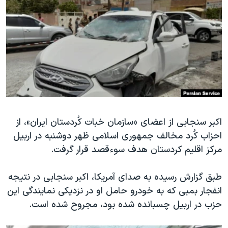
دنبال کنید
مستندها
فرهنگ و زندگی
حقوق شهروندی
انتخابات ریاست جمهوری آمریکا ۲۰۲۴
اقتصادی
حمله جمهوری اسلامی به اسرائیل
رمز مهسا
علم و فناوری
زبانهای مختلف
اسرائیل در جنگ
ورزش زنان در ایران
گالری عکس
اعتراضات زن، زندگی، آزادی
آرشیو پخش زنده
مجموعه مستندهای دادخواهی
اکبر سنجابی از اعضای «سازمان خبات کُردستان ایران»، از
احزاب کُرد مخالف جمهوری اسلامی ظهر دوشنبه در اربیل
تریبونال مردمی آبان ۹۸
مرکز اقلیم کردستان هدف سوءقصد قرار گرفت.
دادگاه حمید نوری
چهل سال گروگان‌گیری
طبق گزارش رسیده به صدای آمریکا، اکبر سنجابی در نتیجه
انفجار بمبی که به خودرو حامل او در نزدیکی نمایندگی این
قانون شفافیت دارائی کادر رهبری ایران
حزب در اربیل چسبانده شده بود، مجروح شده است.
اعتراضات مردمی آبان ۹۸