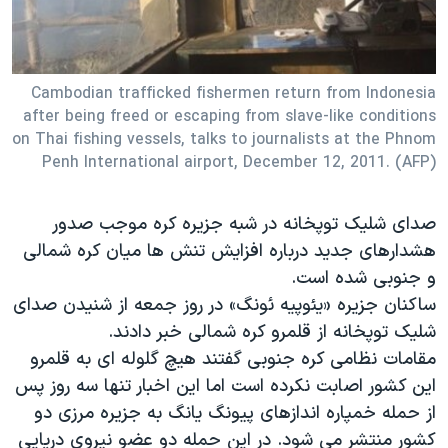
دنبال کنید
مستندها
فرهنگ و زندگی
حقوق شهروندی
انتخابات ریاست جمهوری آمریکا ۲۰۲۴
Cambodian trafficked fishermen return from Indonesia
اقتصادی
حمله جمهوری اسلامی به اسرائیل
after being freed or escaping from slave-like conditions
رمز مهسا
علم و فناوری
on Thai fishing vessels, talks to journalists at the Phnom
زبانهای مختلف
Penh International airport, December 12, 2011. (AFP)
اسرائیل در جنگ
ورزش زنان در ایران
گالری عکس
اعتراضات زن، زندگی، آزادی
صدای شلیک توپخانه در شبه جزیره کره موجب صدور
آرشیو پخش زنده
مجموعه مستندهای دادخواهی
هشدارهای جدید درباره افزایش تنش ها میان کره شمالی
تریبونال مردمی آبان ۹۸
و جنوبی شده است.
ساکنان جزیره «یئوپیه ئونگ» در روز جمعه از شنیدن صدای
دادگاه حمید نوری
شلیک توپخانه از قلمرو کره شمالی خبر دادند.
چهل سال گروگان‌گیری
مقامات نظامی کره جنوبی گفتند هیچ گلوله ای به قلمرو
قانون شفافیت دارائی کادر رهبری ایران
این کشور اصابت نکرده است اما این اخبار تنها سه روز پس
از حمله خمپاره اندازهای پیونگ یانگ به جزیره مرزی دو
اعتراضات مردمی آبان ۹۸
کشور منتشر می شود. در این حمله دو عضو نیروی دریایی