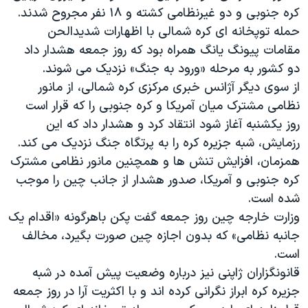
اسرائیل در جنگ
کره جنوبی و دو غیرنظامی کشته و ۱۸ نفر مجروح شدند.
نرگس محمدی برنده جایزه نوبل صلح
حمله توپخانه ای کره شمالی با اظهارات شدیدالحن
مقامات پیونگ یانگ همراه بود که روز جمعه هشدار داد
همایش محافظه‌کاران آمریکا «سی‌پک»
دو کشور به مرحله «ورود به جنگ» نزدیک می شوند.
صفحه‌های ویژه
از سوی دیگر آژانس خبری مرکزی کره شمالی، از مانور
سفر پرزیدنت ترامپ به چین
نظامی مشترک میان آمریکا و کره جنوبی را که قرار است
روز یکشنبه آغاز شود انتقاد کرد و هشدار داد که این
رزمایش، شبه جزیره کره را به پرتگاه جنگ نزدیک می کند.
همزمان، افزایش تنش ها و همچنین مانور نظامی مشترک
کره جنوبی و آمریکا، صدور هشدار از جانب چین را موجب
شده است.
وزارت خارجه چین روز جمعه گفت پکن باهرگونه «اقدام یک
جانبه نظامی» که بدون اجازه چین صورت بگیرد، مخالف
است.
قانونگزاران ژاپنی نیز درباره وضعیت پیش آمده در شبه
جزیره کره ابراز نگرانی کرده اند و با اکثریت آرا در روز جمعه