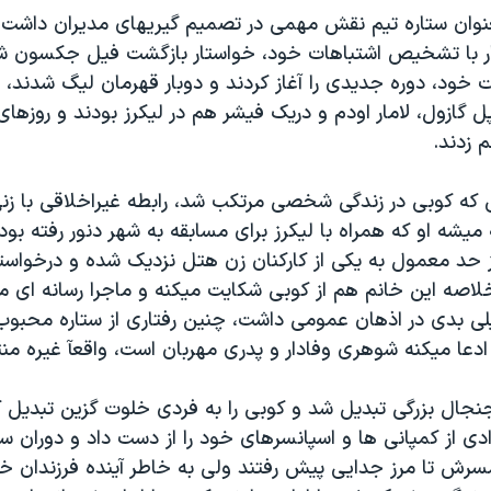
عنوان ستاره تیم نقش مهمی در تصمیم گیریهای مدیران داشت،
 با تشخیص اشتباهات خود، خواستار بازگشت فیل جکسون شد،
خود، دوره جدیدی را آغاز کردند و دوبار قهرمان لیگ شدند، 
ل گازول، لامار اودم و دریک فیشر هم در لیکرز بودند و روزها
م زدند.
 که کوبی در زندگی شخصی مرتکب شد، رابطه غیراخلاقی با زنی
ه میشه او که همراه با لیکرز برای مسابقه به شهر دنور رفته بو
حد معمول به یکی از کارکنان زن هتل نزدیک شده و درخواست
لاصه این خانم هم از کوبی شکایت میکنه و ماجرا رسانه ای م
یلی بدی در اذهان عمومی داشت، چنین رفتاری از ستاره محبو
دعا میکنه شوهری وفادار و پدری مهربان است، واقعآ غیره منت
جنجال بزرگی تبدیل شد و کوبی را به فردی خلوت گزین تبدیل ک
دی از کمپانی ها و اسپانسرهای خود را از دست داد و دوران س
سرش تا مرز جدایی پیش رفتند ولی به خاطر آینده فرزندان خو