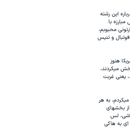
باره این رشته
مبارزه با
تونی محبوبم،
فوتبال و تنیس
یکا هنوز
پخش میکردند،
، یعنی غربت
میکردم، به هر
 از بخشهای
باشی، لس
ای به هاکی