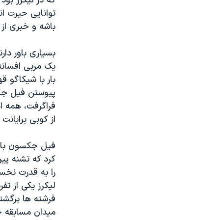
که در لیکرز بود
توانایی حیرت ا
باشه و خبری از 
بسیاری باور دا
یک مربی افسانه
بار با شیکاگو ق
پیوستن فیل جکس
فراگرفت، همه ام
از کوبی برایانت
فیل جکسون با ا
کرد که تشنه پیر
را به قدرت نخست
لیکرز یکی از ت
فرشته ها برگشت
میدان مسابقه خ