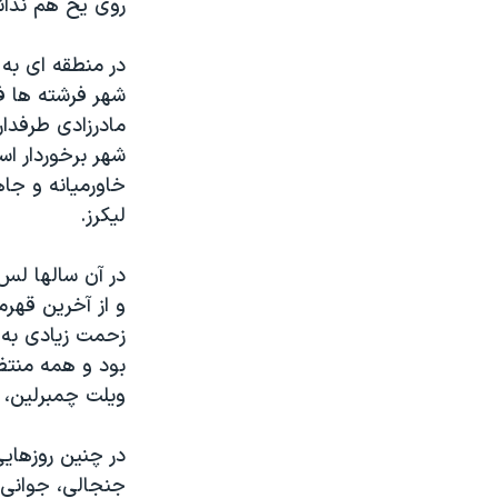
روی یخ هم نداش
در منطقه ای به ن
شهر فرشته ها 
مادرزادی طرفدار
شهر برخوردار اس
خاورمیانه و جا
لیکرز.
در آن سالها لس
و از آخرین قهر
زحمت زیادی به 
بود و همه منتظر
ویلت چمبرلین، 
در چنین روزهایی
جنجالی، جوانی 