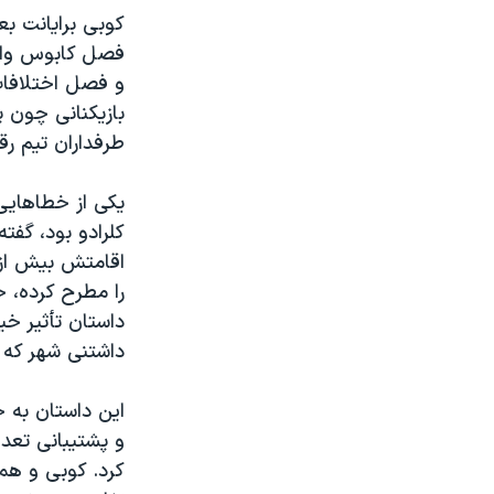
کوبی برایانت ب
فصل کابوس وار
و فصل اختلافات 
بازیکنانی چون پ
طرفداران تیم رق
یکی از خطاهایی
کلرادو بود، گفت
اقامتش بیش از 
را مطرح کرده، خ
داستان تأثیر خ
داشتنی شهر که ا
این داستان به 
و پشتیبانی تعدا
کرد. کوبی و هم