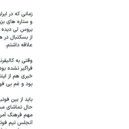
نرگس محمدی برنده جایزه نوبل صلح
زمانی که در ایر
همایش محافظه‌کاران آمریکا «سی‌پک»
و ستاره های بزر
صفحه‌های ویژه
بروس لی دیده ب
از بسکتبال در 
سفر پرزیدنت ترامپ به چین
علاقه داشتم.
وقتی به کالیفرن
فراگیر نشده بود
خبری هم از اینت
بود و غم بی فوت
باید از بین فوت
حال تماشای مساب
مهم فرهنگ آمری
آنجلس تیم فوتب