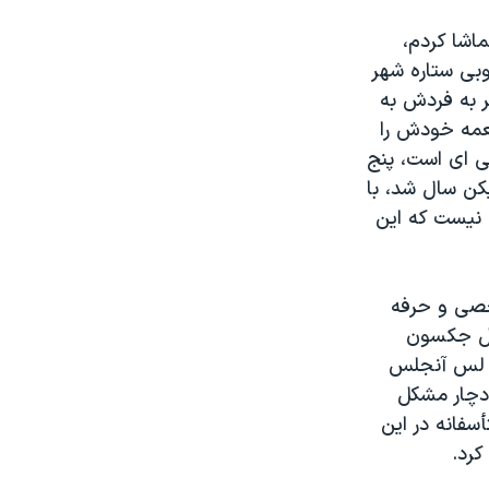
ماشا کردم،
وبی ستاره شهر
ر به فردش به
طعمه خودش را
بی ای است، پنج
یکن سال شد، با
 نیست که این
خصی و حرفه
فیل جکسون
ز لس آنجلس
 دچار مشکل
سفانه در این
کرد.