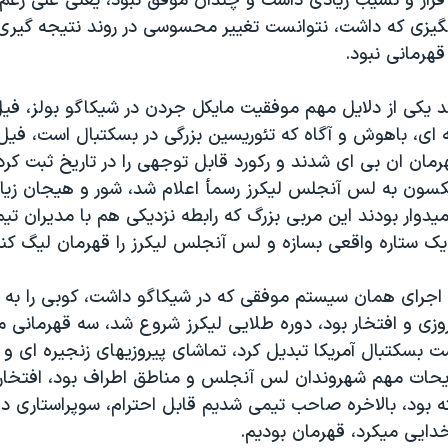
 فراز و نشیب زیادی داشت و چندان موفق نبود، یعنی علی رغم 
نگیزی که داشت، نتوانست تغییر محسوسی در روند نتیجه گیری 
قهرمانی نبود.
رند یکی از دلایل مهم موفقیت مایکل جردن در شیکاگو بولز، ف
 ای، باهوش و آگاه که تئوریسین بزرگی در بسکتبال است، ف
هرمان ان بی ای شدند و رکورد قابل توجهی را در تاریخ ثبت کرد
ون به لس آنجلس لیکرز رسمأ اعلام شد، شور و هیجان زیاد
یدوار بودند این مربی بزرگ که رابطه نزدیکی هم با مدیران تیم
 یک ستاره واقعی بسازه و لس آنجلس لیکرز را قهرمان لیگ کند
جرای همان سیستم موفقی که در شیکاگو داشت، کوبی را به س
وزی و افتخار بود، دوره طلایی لیکرز شروع شد، سه قهرمانی م
 بسکتبال آمریکا تبدیل کرد، تماشای پیروزیهای زنجیره ای و 
فریحات مهم شهروندان لس آنجلس و مناطق اطراف بود، افتخار 
ه بود، بالاخره صاحب تیمی شدیم قابل احترام، سوپراستاری دا
دایی میکرد، قهرمان بودیم.