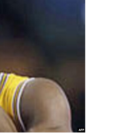
مستندها
فرهنگ و زندگی
حقوق شهروندی
انتخابات ریاست جمهوری آمریکا ۲۰۲۴
اقتصادی
حمله جمهوری اسلامی به اسرائیل
رمز مهسا
علم و فناوری
اسرائیل در جنگ
ورزش زنان در ایران
گالری عکس
اعتراضات زن، زندگی، آزادی
آرشیو پخش زنده
مجموعه مستندهای دادخواهی
تریبونال مردمی آبان ۹۸
دادگاه حمید نوری
چهل سال گروگان‌گیری
قانون شفافیت دارائی کادر رهبری ایران
اعتراضات مردمی آبان ۹۸
اسرائیل در جنگ