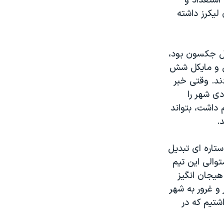
استعداد و
لیکرز داشته
یل جکسون بود،
یل و مایکل شش
ند. وقتی خبر
ی شهر را
 داشت، بتواند
.
تاره ای تبدیل
توالی این تیم
هیجان انگیز
و غرور به شهر
شتیم که در