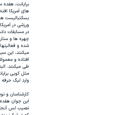
برایانت، هفده 
های آمریکا افتخ
بسکتبالیست ها و
ورزشی در آمریکا 
در مسابقات دان
چهره ها و ستا
شده و فعالیتها
میکنند، این سی
افتاده و معمولا
طی میکنند. البت
مثل کوبی برایان
وارد لیگ حرفه ا
کارشناسان و نو
این جوان هفده س
نصیب لس آنجلس 