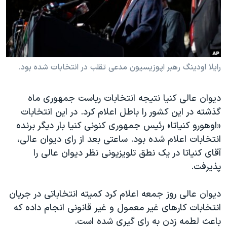
دنبال کنید
مستندها
فرهنگ و زندگی
حقوق شهروندی
انتخابات ریاست جمهوری آمریکا ۲۰۲۴
اقتصادی
حمله جمهوری اسلامی به اسرائیل
رمز مهسا
علم و فناوری
رایلا اودینگ رهبر اپوزیسیون مدعی تقلب در انتخابات شده بود.
زبانهای مختلف
اسرائیل در جنگ
ورزش زنان در ایران
‎دیوان عالی کنیا نتیجه انتخابات ریاست جمهوری ماه
گالری عکس
اعتراضات زن، زندگی، آزادی
گذشته در این کشور را باطل اعلام کرد. در این انتخابات
آرشیو پخش زنده
مجموعه مستندهای دادخواهی
«اوهورو کنیاتا» رئیس جمهوری کنونی کنیا بار دیگر برنده
انتخابات اعلام شده بود. ساعتی بعد از رای دیوان عالی،
تریبونال مردمی آبان ۹۸
آقای کنیاتا در یک نطق تلویزیونی نظر دیوان عالی را
دادگاه حمید نوری
پذیرفت.
چهل سال گروگان‌گیری
دیوان عالی روز جمعه اعلام کرد کمیته انتخاباتی در جریان
قانون شفافیت دارائی کادر رهبری ایران
انتخابات کارهای غیر معمول و غیر قانونی انجام داده که
اعتراضات مردمی آبان ۹۸
باعث لطمه زدن به رای گیری شده است.