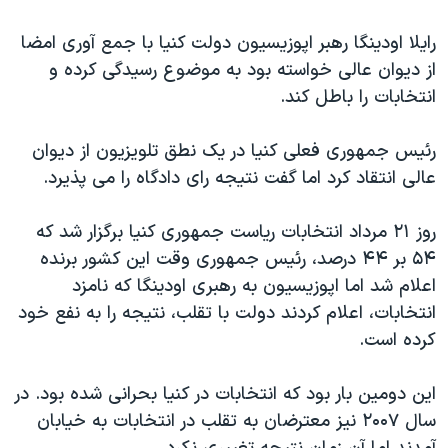
اسرائیل در جنگ
رایلا اودینگا رهبر اپوزیسیون دولت کنیا با جمع آوری امضا
نرگس محمدی برنده جایزه نوبل صلح
از دیوان عالی خواسته بود به موضوع رسیدگی کرده و
همایش محافظه‌کاران آمریکا «سی‌پک»
انتخابات را باطل کند.
صفحه‌های ویژه
رئیس جمهوری فعلی کنیا در یک نطق تلویزیون از دیوان
سفر پرزیدنت ترامپ به چین
عالی انتقاد کرد اما گفت نتیجه رای دادگاه را می پذیرد.
روز ۲۱ مرداد انتخابات ریاست جمهوری کنیا برگزار شد که
۵۴ بر ۴۴ درصد، رئیس جمهوری وقت این کشور برنده
اعلام شد اما اپوزیسیون به رهبری اودینگا که نامزد
انتخابات، اعلام کردند دولت با تقلب، نتیجه را به نفع خود
کرده است.
این دومین بار بود که انتخابات در کنیا بحرانی شده بود. در
سال ۲۰۰۷ نیز معترضان به تقلب در انتخابات به خیابان