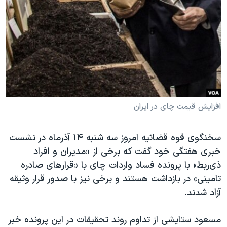
دنبال کنید
مستندها
فرهنگ و زندگی
حقوق شهروندی
انتخابات ریاست جمهوری آمریکا ۲۰۲۴
اقتصادی
حمله جمهوری اسلامی به اسرائیل
رمز مهسا
علم و فناوری
زبانهای مختلف
اسرائیل در جنگ
ورزش زنان در ایران
گالری عکس
اعتراضات زن، زندگی، آزادی
افزایش قیمت چای در ایران
آرشیو پخش زنده
مجموعه مستندهای دادخواهی
سخنگوی قوه قضائیه امروز سه شنبه ۱۴ آذرماه در نشست
تریبونال مردمی آبان ۹۸
خبری هفتگی خود گفت که برخی از «مدیران و افراد
دادگاه حمید نوری
ذی‌ربط» با پرونده فساد واردات چای با «قرارهای صادره
چهل سال گروگان‌گیری
تامینی» در بازداشت هستند و برخی نیز با صدور قرار وثیقه
آزاد شدند.
قانون شفافیت دارائی کادر رهبری ایران
اعتراضات مردمی آبان ۹۸
مسعود ستایشی از تداوم روند تحقیقات در این پرونده خبر