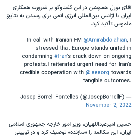
اسرائیل در جنگ
آقای بورل همچنین در این گفت‌وگو بر ضرورت همکاری
نرگس محمدی برنده جایزه نوبل صلح
ایران با آژانس بین‌المللی انرژی اتمی برای رسیدن به نتایج
ملموس تأکید کرد.
همایش محافظه‌کاران آمریکا «سی‌پک»
صفحه‌های ویژه
In call with Iranian FM
@Amirabdolahian
, I
سفر پرزیدنت ترامپ به چین
stressed that Europe stands united in
condemning
#Iran
’s crack down on ongoing
protests.I reiterated urgent need for Iran’s
credible cooperation with
@iaeaorg
towards
tangible outcomes.
— Josep Borrell Fontelles (@JosepBorrellF)
November 2, 2022
حسین امیرعبداللهیان، وزیر امور خارجه جمهوری اسلامی
ایران، این مکالمه را «سازنده» توصیف کرد و در توییتی