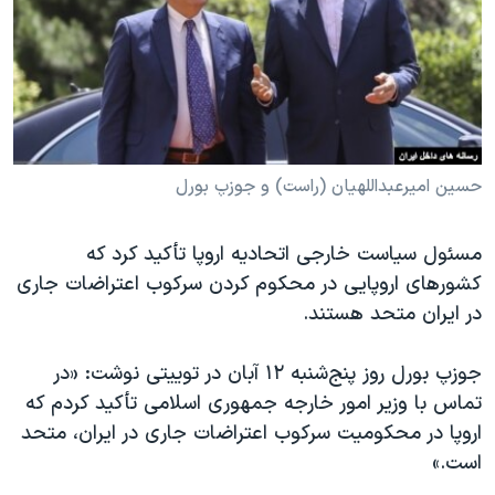
دنبال کنید
مستندها
فرهنگ و زندگی
حقوق شهروندی
انتخابات ریاست جمهوری آمریکا ۲۰۲۴
اقتصادی
حمله جمهوری اسلامی به اسرائیل
رمز مهسا
علم و فناوری
زبانهای مختلف
اسرائیل در جنگ
ورزش زنان در ایران
حسین امیرعبداللهیان (راست) و جوزپ بورل
گالری عکس
اعتراضات زن، زندگی، آزادی
مسئول سیاست خارجی اتحادیه اروپا تأکید کرد که
آرشیو پخش زنده
مجموعه مستندهای دادخواهی
کشورهای اروپایی در محکوم کردن سرکوب اعتراضات جاری
تریبونال مردمی آبان ۹۸
در ایران متحد هستند.
دادگاه حمید نوری
جوزپ بورل روز پنج‌شنبه ۱۲ آبان در توییتی نوشت: «در
چهل سال گروگان‌گیری
تماس با وزیر امور خارجه جمهوری اسلامی تأکید کردم که
قانون شفافیت دارائی کادر رهبری ایران
اروپا در محکومیت سرکوب اعتراضات جاری در ایران، متحد
است.»
اعتراضات مردمی آبان ۹۸